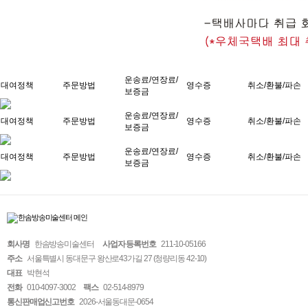
운송료/연장료/
대여정책
주문방법
영수증
취소/환불/파손
보증금
운송료/연장료/
대여정책
주문방법
영수증
취소/환불/파손
보증금
운송료/연장료/
대여정책
주문방법
영수증
취소/환불/파손
보증금
회사명
한솜방송미술센터
사업자 등록번호
211-10-05166
주소
서울특별시 동대문구 왕산로43가길 27 (청량리동 42-10)
대표
박현석
전화
010-4097-3002
팩스
02-514-8979
통신판매업신고번호
2026-서울동대문-0654