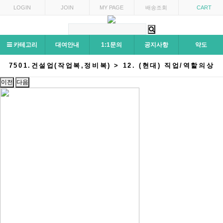
LOGIN
JOIN
MY PAGE
배송조회
CART
카테고리
대여안내
1:1문의
공지사항
약도
7501.건설업(작업복,정비복) > 12. (현대) 직업/역할의상
이전
다음