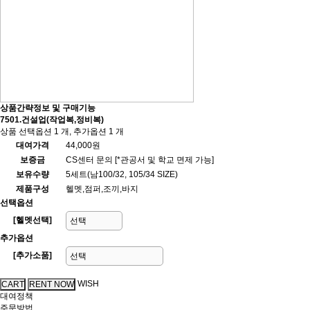
상품간략정보 및 구매기능
7501.건설업(작업복,정비복)
상품 선택옵션 1 개, 추가옵션 1 개
대여가격
44,000원
보증금
CS센터 문의 [*관공서 및 학교 면제 가능]
보유수량
5세트(남100/32, 105/34 SIZE)
제품구성
헬멧,점퍼,조끼,바지
선택옵션
[헬멧선택]
추가옵션
[추가소품]
WISH
대여정책
주문방법