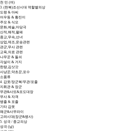
천 민 (여)
3. (한복)조선시대 역할별의상
도령 & 아씨
어우동 & 황진이
주모 & 식모
문화,예술,마당극
산적,해적,왈패
종교,무속,선녀
상업,제조,운송관련
관군,무사 관련
교육,의료 관련
나무꾼 & 돌쇠
각설이 & 거지
한량,김삿갓
사냥꾼,약초꾼,포수
소품류
4. 갑옷/장군복/무관/포졸
지휘관 & 장군
무관&사또&포도대장
무사 & 자객
병졸 & 포졸
기타 갑옷
왜군&사무라이
고려시대(장군&병사)
5. 성극 / 종교의상
성극 (남)