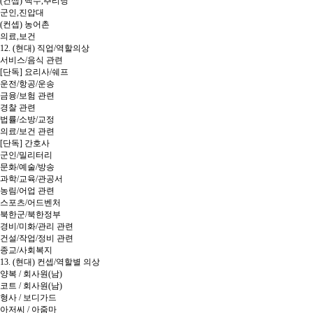
(컨셉) 백수,추리닝
군인,진압대
(컨셉) 농어촌
의료,보건
12. (현대) 직업/역할의상
서비스/음식 관련
[단독] 요리사/쉐프
운전/항공/운송
금융/보험 관련
경찰 관련
법률/소방/교정
의료/보건 관련
[단독] 간호사
군인/밀리터리
문화/예술/방송
과학/교육/관공서
농림/어업 관련
스포츠/어드벤처
북한군/북한정부
경비/미화/관리 관련
건설/작업/정비 관련
종교/사회복지
13. (현대) 컨셉/역할별 의상
양복 / 회사원(남)
코트 / 회사원(남)
형사 / 보디가드
아저씨 / 아줌마