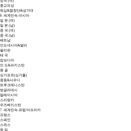
성극 (여)
종교의상
워십&합창단&성가대
6. 세계민속-아시아
일 본 (여)
일 본 (남)
중 국 (여)
중 국 (남)
베트남
인도네시아&발리
필리핀
태 국
캄보디아
인 도&파키스탄
몽 골
싱가포르(싱가폴)
중동&사우디
트루크메니스탄
방글라데시
말레이시아
스리랑카
우즈베키스탄
7. 세계민속-유럽/아프리카
프랑스
스페인
스위스
독 일