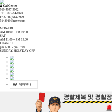
CallCenter
010-4097-3002
TEL : 02)514-8949
FAX : 02)514-8979
5148949@naver.com
MON-FRI
AM 10:00 ~ PM 19:00
SAT
AM 11:00 ~ PM 15:00
LUANCH
pm 12:00 - pm 13:00
SUNDAY, HOLYDAY OFF