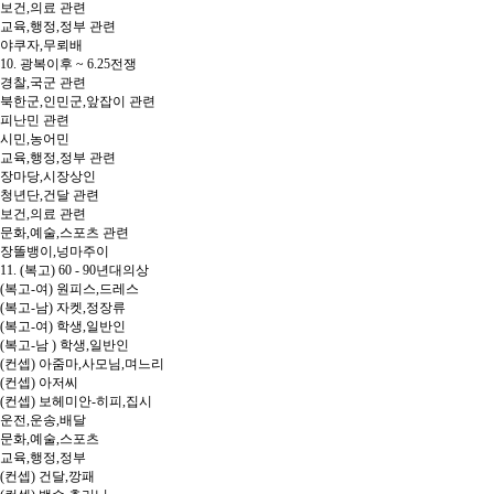
보건,의료 관련
교육,행정,정부 관련
야쿠자,무뢰배
10. 광복이후 ~ 6.25전쟁
경찰,국군 관련
북한군,인민군,앞잡이 관련
피난민 관련
시민,농어민
교육,행정,정부 관련
장마당,시장상인
청년단,건달 관련
보건,의료 관련
문화,예술,스포츠 관련
장똘뱅이,넝마주이
11. (복고) 60 - 90년대의상
(복고-여) 원피스,드레스
(복고-남) 자켓,정장류
(복고-여) 학생,일반인
(복고-남 ) 학생,일반인
(컨셉) 아줌마,사모님,며느리
(컨셉) 아저씨
(컨셉) 보헤미안-히피,집시
운전,운송,배달
문화,예술,스포츠
교육,행정,정부
(컨셉) 건달,깡패