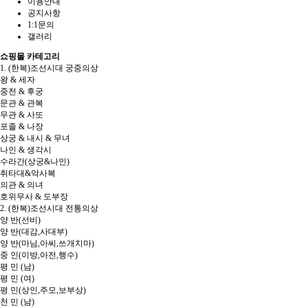
이용안내
공지사항
1:1문의
갤러리
쇼핑몰 카테고리
1. (한복)조선시대 궁중의상
왕 & 세자
중전 & 후궁
문관 & 관복
무관 & 사또
포졸 & 나장
상궁 & 내시 & 무녀
나인 & 생각시
수라간(상궁&나인)
취타대&악사복
의관 & 의녀
호위무사 & 도부장
2. (한복)조선시대 전통의상
양 반(선비)
양 반(대감,사대부)
양 반(마님,아씨,쓰개치마)
중 인(이방,아전,행수)
평 민 (남)
평 민 (여)
평 민(상인,주모,보부상)
천 민 (남)