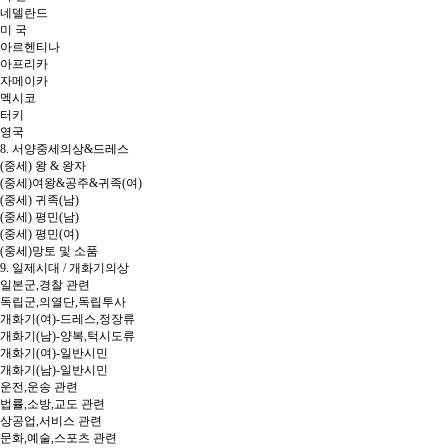
네델란드
미 국
아르헨티나
아프리카
자메이카
멕시코
터키
영국
8. 서양중세의상&드레스
(중세) 왕 & 왕자
(중세)여왕&공주&귀족(여)
(중세) 귀족(남)
(중세) 평민(남)
(중세) 평민(여)
(중세)망토 및 소품
9. 일제시대 / 개화기의상
일본군,경찰 관련
독립군,의열단,독립투사
개화기(여)-드레스,정장류
개화기(남)-양복,턱시도류
개화기(여)-일반시민
개화기(남)-일반시민
운전,운송 관련
법률,소방,교도 관련
상공업,서비스 관련
문화,예술,스포츠 관련