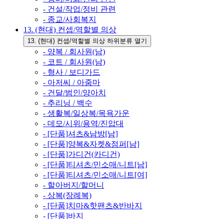
- 건설/작업/정비 관련
- 종교/사회복지
13. (현대) 컨셉/역할별 의상
13. (현대) 컨셉/역할별 의상 하위분류 열기
- 양복 / 회사원(남)
- 코트 / 회사원(남)
- 형사 / 보디가드
- 아저씨 / 아줌마
- 건달/범인/양아치
- 추리닝 / 백수
- 생활복/일상복/목욕가운
- 데모/시위/용역/진압대
- [단품]셔츠&남방[남]
- [단품]양복&자켓&점퍼[남]
- [단품]가디건(카디건)
- [단품]티셔츠/민소매/니트[남]
- [단품]티셔츠/민소매/니트[여]
- 할아버지/할머니
- 상복(장례복)
- [단품]치마&핫팬츠&반바지
- [단품]바지