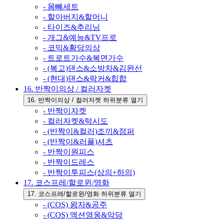
- 몸빼세트
- 할아버지&할머니
- 타이즈&추리닝
- 개그&예능&TV프로
- 코믹&황당의상
- 트로트가수&복면가수
- (복고)댄스&소방차&김완선
- (현대)댄스&락커&힙합
16. 반짝이의상 / 컬러자켓
16. 반짝이의상 / 컬러자켓 하위분류 열기
- 반짝이자켓
- 컬러자켓&턱시도
- (반짝이&컬러)조끼&점퍼
- (반짝이&러플)셔츠
- 반짝이원피스
- 반짝이드레스
- 반짝이투피스(상의+하의)
17. 코스프레/할로윈/영화
17. 코스프레/할로윈/영화 하위분류 열기
- (COS) 왕자&공주
- (COS) 액션영웅&악당