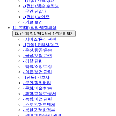
- (컨셉) 건달,깡패
- (컨셉) 백수,추리닝
- 군인,진압대
- (컨셉) 농어촌
- 의료,보건
12. (현대) 직업/역할의상
12. (현대) 직업/역할의상 하위분류 열기
- 서비스/음식 관련
- [단독] 요리사/쉐프
- 운전/항공/운송
- 금융/보험 관련
- 경찰 관련
- 법률/소방/교정
- 의료/보건 관련
- [단독] 간호사
- 군인/밀리터리
- 문화/예술/방송
- 과학/교육/관공서
- 농림/어업 관련
- 스포츠/어드벤처
- 북한군/북한정부
- 경비/미화/관리 관련