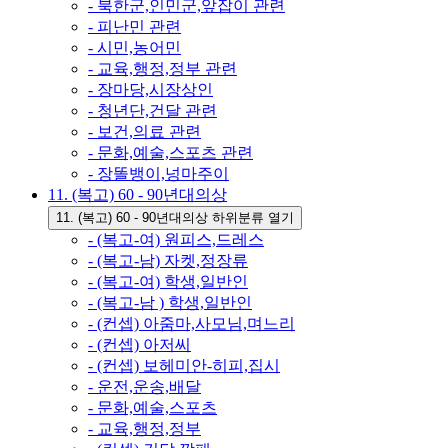
- 북한군,인민군,앞잡이 관련
- 피난민 관련
- 시민,농어민
- 교육,행정,정부 관련
- 장마당,시장상인
- 청년단,건달 관련
- 보건,의료 관련
- 문화,예술,스포츠 관련
- 장똘뱅이,넝마주이
11. (복고) 60 - 90년대의상
11. (복고) 60 - 90년대의상 하위분류 열기
- (복고-여) 원피스,드레스
- (복고-남) 자켓,정장류
- (복고-여) 학생,일반인
- (복고-남 ) 학생,일반인
- (컨셉) 아줌마,사모님,며느리
- (컨셉) 아저씨
- (컨셉) 보헤미안-히피,집시
- 운전,운송,배달
- 문화,예술,스포츠
- 교육,행정,정부