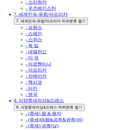
- 스리랑카
- 우즈베키스탄
7. 세계민속-유럽/아프리카
7. 세계민속-유럽/아프리카 하위분류 열기
- 프랑스
- 스페인
- 스위스
- 독 일
- 네델란드
- 미 국
- 아르헨티나
- 아프리카
- 자메이카
- 멕시코
- 터키
- 영국
8. 서양중세의상&드레스
8. 서양중세의상&드레스 하위분류 열기
- (중세) 왕 & 왕자
- (중세)여왕&공주&귀족(여)
- (중세) 귀족(남)