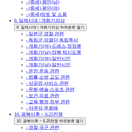
- (중세) 평민(남)
- (중세) 평민(여)
- (중세)망토 및 소품
9. 일제시대 / 개화기의상
9. 일제시대 / 개화기의상 하위분류 열기
- 일본군,경찰 관련
- 독립군,의열단,독립투사
- 개화기(여)-드레스,정장류
- 개화기(남)-양복,턱시도류
- 개화기(여)-일반시민
- 개화기(남)-일반시민
- 운전,운송 관련
- 법률,소방,교도 관련
- 상공업,서비스 관련
- 문화,예술,스포츠 관련
- 보건,의료 관련
- 교육,행정,정부 관련
- 야쿠자,무뢰배
10. 광복이후 ~ 6.25전쟁
10. 광복이후 ~ 6.25전쟁 하위분류 열기
- 경찰,국군 관련