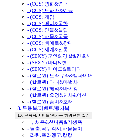
- (COS) 영화&연극
- (COS) 드라마&예능
- (COS) 게임
- (COS) 애니&동화
- (COS) 인물&셀럽
- (COS) 사물&동물
- (COS) 삐에로&광대
- (COS) 세계&전통
- (SEXY) 군인&,경찰&간호사
- (SEXY) 바니&캣
- (SEXY) 메이드&로리타
- (할로윈) 드라큐라&뱀파이어
- (할로윈) 마녀&마법사
- (할로윈) 해적&바이킹
- (할로윈) 요정&천사&여신
- (할로윈) 좀비&호러
18. 무용복/이벤트/행사복
18. 무용복/이벤트/행사복 하위분류 열기
- 부채춤&선녀춤&기생춤
- 탈춤,꼭두각시,사물놀이
- 라틴,플라멩고,캉캉