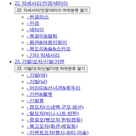
22. 악세서리/안경/넥타이
22. 악세서리/안경/넥타이 하위분류 열기
- 썬글라스
- 안경
- 넥타이
- 목걸이&팔찌
- 왕관&여왕지팡이
- 목도리&숄&스카프
- 기타 악세서리
23. 가발/모자/신발/가면
23. 가발/모자/신발/가면 하위분류 열기
- 가발(여)
- 가발(남)
- 머리띠&선녀관&족두리
- 가면&헬멧
- 신발류
- 캡모자(스냅백,군모,패션)
- 털모자(비니,니트,방한)
- 중절모(빵모자,헌팅캡등)
- 복고모자(화관,베일등)
- 이벤트모자(행사,파티,마술)