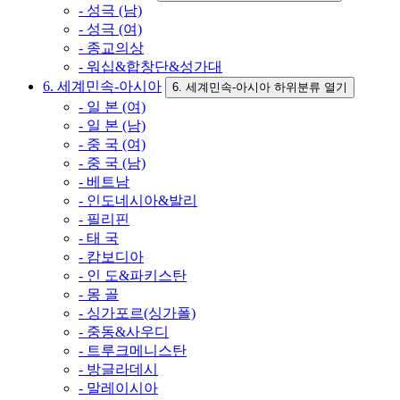
- 성극 (남)
- 성극 (여)
- 종교의상
- 워십&합창단&성가대
6. 세계민속-아시아
6. 세계민속-아시아 하위분류 열기
- 일 본 (여)
- 일 본 (남)
- 중 국 (여)
- 중 국 (남)
- 베트남
- 인도네시아&발리
- 필리핀
- 태 국
- 캄보디아
- 인 도&파키스탄
- 몽 골
- 싱가포르(싱가폴)
- 중동&사우디
- 트루크메니스탄
- 방글라데시
- 말레이시아