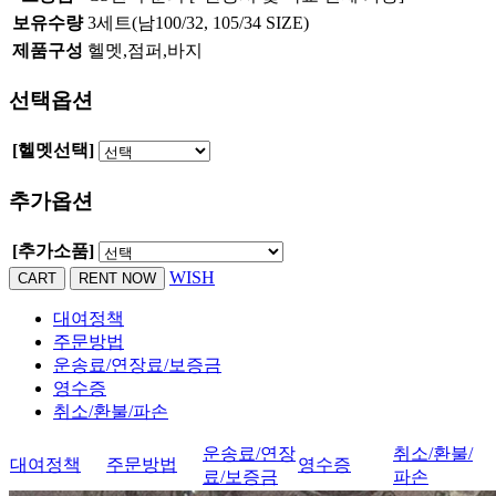
보유수량
3세트(남100/32, 105/34 SIZE)
제품구성
헬멧,점퍼,바지
선택옵션
[헬멧선택]
추가옵션
[추가소품]
WISH
대여정책
주문방법
운송료/연장료/보증금
영수증
취소/환불/파손
운송료/연장
취소/환불/
대여정책
주문방법
영수증
료/보증금
파손