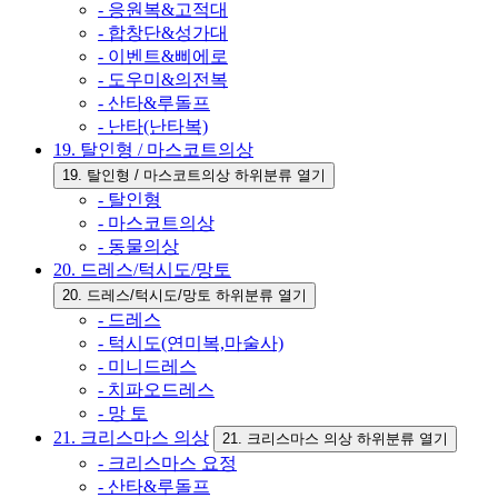
- 응원복&고적대
- 합창단&성가대
- 이벤트&삐에로
- 도우미&의전복
- 산타&루돌프
- 난타(난타복)
19. 탈인형 / 마스코트의상
19. 탈인형 / 마스코트의상 하위분류 열기
- 탈인형
- 마스코트의상
- 동물의상
20. 드레스/턱시도/망토
20. 드레스/턱시도/망토 하위분류 열기
- 드레스
- 턱시도(연미복,마술사)
- 미니드레스
- 치파오드레스
- 망 토
21. 크리스마스 의상
21. 크리스마스 의상 하위분류 열기
- 크리스마스 요정
- 산타&루돌프