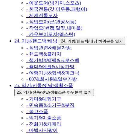
- 아웃도어(벙거지,스포츠)
- 한국전통(갓,어우동,패랭이)
- 세계전통모자
- 직업모자(군/관공서등)
- 작업모(썬캡,밀짚,새마을)
- 카우보이모자(웨스턴)
24. 가방/핸드백/배낭
24. 가방/핸드백/배낭 하위분류 열기
- 직업관련&배달가방
- 핸드백&클러치
- 책가방&백팩&크로스백
- 숄더&에코&시장가방
- 여행가방&힙색&피크닉
- 007&회사원&일수가방
25. 악기/전통/옛날/생활소품
25. 악기/전통/옛날/생활소품 하위분류 열기
- 가마&대형가구
- 민속품&소가구&봇짐
- 복고소품
- 악기&미술소품
- 전화기&카메라
- 마법사지팡이