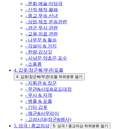
- 문화,예술,마당극
- 산적,해적,왈패
- 종교,무속,선녀
- 상업,제조,운송관련
- 관군,무사 관련
- 교육,의료 관련
- 나무꾼 & 돌쇠
- 각설이 & 거지
- 한량,김삿갓
- 사냥꾼,약초꾼,포수
- 소품류
4. 갑옷/장군복/무관/포졸
4. 갑옷/장군복/무관/포졸 하위분류 열기
- 지휘관 & 장군
- 무관&사또&포도대장
- 무사 & 자객
- 병졸 & 포졸
- 기타 갑옷
- 왜군&사무라이
- 고려시대(장군&병사)
5. 성극 / 종교의상
5. 성극 / 종교의상 하위분류 열기