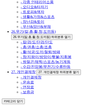
- 각종 인테리어소품
- 오디오&타자기
- 트로피&액자
- 생활&가정&스포츠
- 장난감&토이
- 우산&양산&부채
26.무기(칼,총,활,창,도끼등)
26.무기(칼,총,활,창,도끼등) 하위분류 열기
- 칼/검/도/단검/단도
- 총/권총/소총/조총
- 활/석궁/도끼/철퇴/방패
- 창/지팡이/방망이/횃불/지휘봉
- 쌍절곤/채찍/스포츠/농기계등
- 수갑/진압봉/무전기/수류탄등
27. 개인결제창
27. 개인결제창 하위분류 열기
- 개인결제창
- 운송료
- 연장료
- 보증금
카테고리
닫기