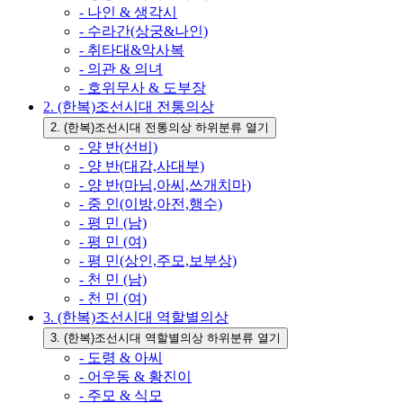
- 나인 & 생각시
- 수라간(상궁&나인)
- 취타대&악사복
- 의관 & 의녀
- 호위무사 & 도부장
2. (한복)조선시대 전통의상
2. (한복)조선시대 전통의상 하위분류 열기
- 양 반(선비)
- 양 반(대감,사대부)
- 양 반(마님,아씨,쓰개치마)
- 중 인(이방,아전,행수)
- 평 민 (남)
- 평 민 (여)
- 평 민(상인,주모,보부상)
- 천 민 (남)
- 천 민 (여)
3. (한복)조선시대 역할별의상
3. (한복)조선시대 역할별의상 하위분류 열기
- 도령 & 아씨
- 어우동 & 황진이
- 주모 & 식모