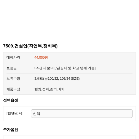
7509.건설업(작업복,정비복)
대여가격
44,000원
보증금
CS센터 문의 [*관공서 및 학교 면제 가능]
보유수량
3세트(남100/32, 105/34 SIZE)
제품구성
헬멧,점퍼,조끼,바지
선택옵션
[헬멧선택]
추가옵션