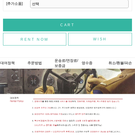
[추가소품]
WISH
운송료/연장료/
대여정책
주문방법
영수증
취소/환불/파손
보증금