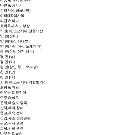
상궁 & 내시 & 무녀
나인 & 생각시
수라간(상궁&나인)
취타대&악사복
의관 & 의녀
호위무사 & 도부장
2. (한복)조선시대 전통의상
양 반(선비)
양 반(대감,사대부)
양 반(마님,아씨,쓰개치마)
중 인(이방,아전,행수)
평 민 (남)
평 민 (여)
평 민(상인,주모,보부상)
천 민 (남)
천 민 (여)
3. (한복)조선시대 역할별의상
도령 & 아씨
어우동 & 황진이
주모 & 식모
문화,예술,마당극
산적,해적,왈패
종교,무속,선녀
상업,제조,운송관련
관군,무사 관련
교육,의료 관련
나무꾼 & 돌쇠