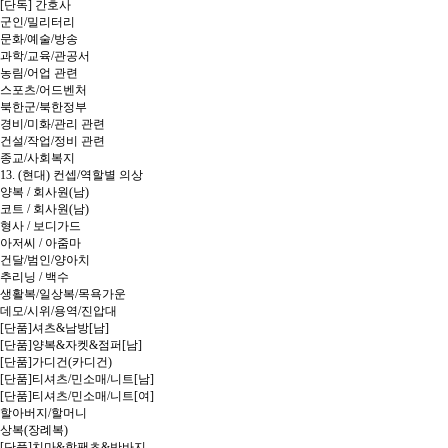
[단독] 간호사
군인/밀리터리
문화/예술/방송
과학/교육/관공서
농림/어업 관련
스포츠/어드벤처
북한군/북한정부
경비/미화/관리 관련
건설/작업/정비 관련
종교/사회복지
13. (현대) 컨셉/역할별 의상
양복 / 회사원(남)
코트 / 회사원(남)
형사 / 보디가드
아저씨 / 아줌마
건달/범인/양아치
추리닝 / 백수
생활복/일상복/목욕가운
데모/시위/용역/진압대
[단품]셔츠&남방[남]
[단품]양복&자켓&점퍼[남]
[단품]가디건(카디건)
[단품]티셔츠/민소매/니트[남]
[단품]티셔츠/민소매/니트[여]
할아버지/할머니
상복(장례복)
[단품]치마&핫팬츠&반바지