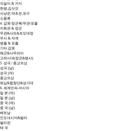
각설이 & 거지
한량,김삿갓
사냥꾼,약초꾼,포수
소품류
4. 갑옷/장군복/무관/포졸
지휘관 & 장군
무관&사또&포도대장
무사 & 자객
병졸 & 포졸
기타 갑옷
왜군&사무라이
고려시대(장군&병사)
5. 성극 / 종교의상
성극 (남)
성극 (여)
종교의상
워십&합창단&성가대
6. 세계민속-아시아
일 본 (여)
일 본 (남)
중 국 (여)
중 국 (남)
베트남
인도네시아&발리
필리핀
태 국