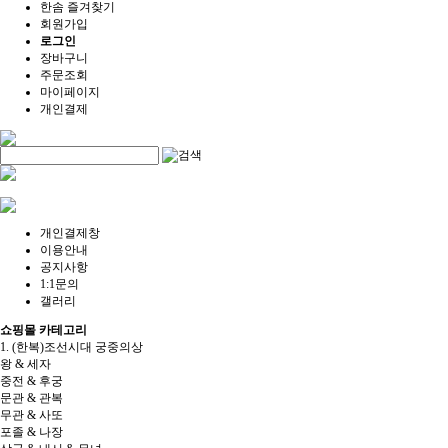
한솜 즐겨찾기
회원가입
로그인
장바구니
주문조회
마이페이지
개인결제
개인결제창
이용안내
공지사항
1:1문의
갤러리
쇼핑몰 카테고리
1. (한복)조선시대 궁중의상
왕 & 세자
중전 & 후궁
문관 & 관복
무관 & 사또
포졸 & 나장