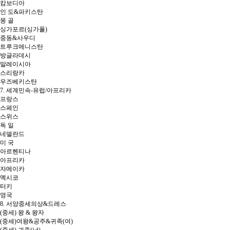
캄보디아
인 도&파키스탄
몽 골
싱가포르(싱가폴)
중동&사우디
트루크메니스탄
방글라데시
말레이시아
스리랑카
우즈베키스탄
7. 세계민속-유럽/아프리카
프랑스
스페인
스위스
독 일
네델란드
미 국
아르헨티나
아프리카
자메이카
멕시코
터키
영국
8. 서양중세의상&드레스
(중세) 왕 & 왕자
(중세)여왕&공주&귀족(여)
(중세) 귀족(남)