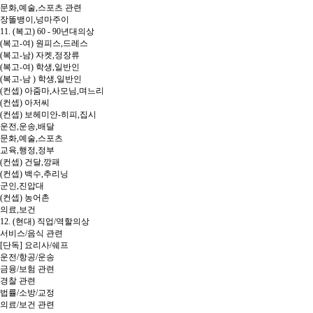
문화,예술,스포츠 관련
장똘뱅이,넝마주이
11. (복고) 60 - 90년대의상
(복고-여) 원피스,드레스
(복고-남) 자켓,정장류
(복고-여) 학생,일반인
(복고-남 ) 학생,일반인
(컨셉) 아줌마,사모님,며느리
(컨셉) 아저씨
(컨셉) 보헤미안-히피,집시
운전,운송,배달
문화,예술,스포츠
교육,행정,정부
(컨셉) 건달,깡패
(컨셉) 백수,추리닝
군인,진압대
(컨셉) 농어촌
의료,보건
12. (현대) 직업/역할의상
서비스/음식 관련
[단독] 요리사/쉐프
운전/항공/운송
금융/보험 관련
경찰 관련
법률/소방/교정
의료/보건 관련