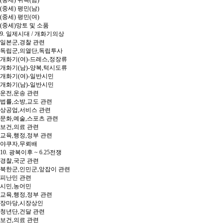
(중세) 평민(남)
(중세) 평민(여)
(중세)망토 및 소품
9. 일제시대 / 개화기의상
일본군,경찰 관련
독립군,의열단,독립투사
개화기(여)-드레스,정장류
개화기(남)-양복,턱시도류
개화기(여)-일반시민
개화기(남)-일반시민
운전,운송 관련
법률,소방,교도 관련
상공업,서비스 관련
문화,예술,스포츠 관련
보건,의료 관련
교육,행정,정부 관련
야쿠자,무뢰배
10. 광복이후 ~ 6.25전쟁
경찰,국군 관련
북한군,인민군,앞잡이 관련
피난민 관련
시민,농어민
교육,행정,정부 관련
장마당,시장상인
청년단,건달 관련
보건,의료 관련