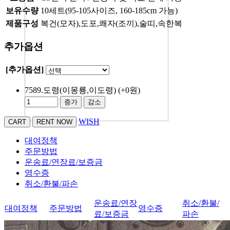
보유수량
10세트(95-105사이즈, 160-185cm 가능)
제품구성
복건(모자),도포,쾌자(조끼),술띠,속한복
추가옵션
[추가옵션]
7589.도령(이몽룡,이도령)
(+0원)
증가
감소
WISH
대여정책
주문방법
운송료/연장료/보증금
영수증
취소/환불/파손
운송료/연장
취소/환불/
대여정책
주문방법
영수증
료/보증금
파손