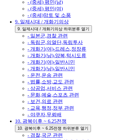
- (중세) 평민(남)
- (중세) 평민(여)
- (중세)망토 및 소품
9. 일제시대 / 개화기의상
9. 일제시대 / 개화기의상 하위분류 열기
- 일본군,경찰 관련
- 독립군,의열단,독립투사
- 개화기(여)-드레스,정장류
- 개화기(남)-양복,턱시도류
- 개화기(여)-일반시민
- 개화기(남)-일반시민
- 운전,운송 관련
- 법률,소방,교도 관련
- 상공업,서비스 관련
- 문화,예술,스포츠 관련
- 보건,의료 관련
- 교육,행정,정부 관련
- 야쿠자,무뢰배
10. 광복이후 ~ 6.25전쟁
10. 광복이후 ~ 6.25전쟁 하위분류 열기
- 경찰,국군 관련