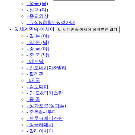
- 성극 (남)
- 성극 (여)
- 종교의상
- 워십&합창단&성가대
6. 세계민속-아시아
6. 세계민속-아시아 하위분류 열기
- 일 본 (여)
- 일 본 (남)
- 중 국 (여)
- 중 국 (남)
- 베트남
- 인도네시아&발리
- 필리핀
- 태 국
- 캄보디아
- 인 도&파키스탄
- 몽 골
- 싱가포르(싱가폴)
- 중동&사우디
- 트루크메니스탄
- 방글라데시
- 말레이시아