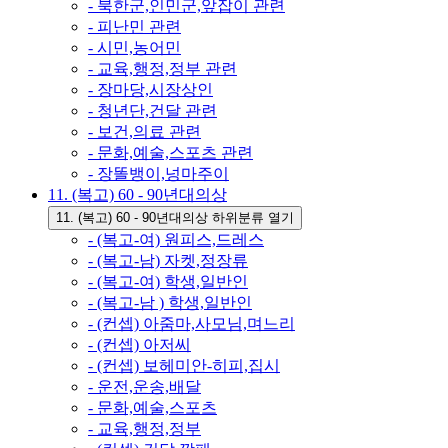
- 북한군,인민군,앞잡이 관련
- 피난민 관련
- 시민,농어민
- 교육,행정,정부 관련
- 장마당,시장상인
- 청년단,건달 관련
- 보건,의료 관련
- 문화,예술,스포츠 관련
- 장똘뱅이,넝마주이
11. (복고) 60 - 90년대의상
11. (복고) 60 - 90년대의상 하위분류 열기
- (복고-여) 원피스,드레스
- (복고-남) 자켓,정장류
- (복고-여) 학생,일반인
- (복고-남 ) 학생,일반인
- (컨셉) 아줌마,사모님,며느리
- (컨셉) 아저씨
- (컨셉) 보헤미안-히피,집시
- 운전,운송,배달
- 문화,예술,스포츠
- 교육,행정,정부