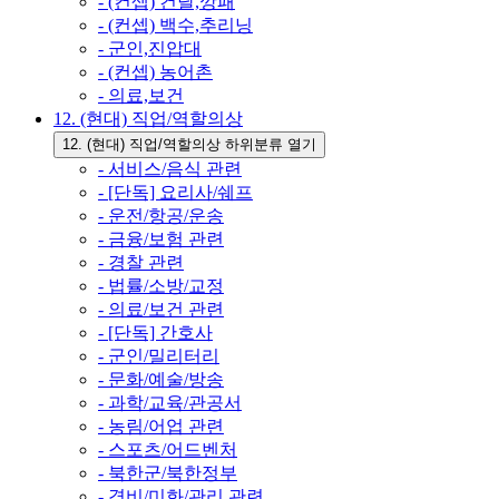
- (컨셉) 건달,깡패
- (컨셉) 백수,추리닝
- 군인,진압대
- (컨셉) 농어촌
- 의료,보건
12. (현대) 직업/역할의상
12. (현대) 직업/역할의상 하위분류 열기
- 서비스/음식 관련
- [단독] 요리사/쉐프
- 운전/항공/운송
- 금융/보험 관련
- 경찰 관련
- 법률/소방/교정
- 의료/보건 관련
- [단독] 간호사
- 군인/밀리터리
- 문화/예술/방송
- 과학/교육/관공서
- 농림/어업 관련
- 스포츠/어드벤처
- 북한군/북한정부
- 경비/미화/관리 관련