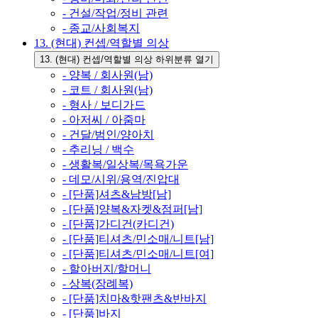
- 건설/작업/정비 관련
- 종교/사회복지
13. (현대) 컨셉/역할별 의상
13. (현대) 컨셉/역할별 의상 하위분류 열기
- 양복 / 회사원(남)
- 코트 / 회사원(남)
- 형사 / 보디가드
- 아저씨 / 아줌마
- 건달/범인/양아치
- 추리닝 / 백수
- 생활복/일상복/목욕가운
- 데모/시위/용역/진압대
- [단품]셔츠&남방[남]
- [단품]양복&자켓&점퍼[남]
- [단품]가디건(카디건)
- [단품]티셔츠/민소매/니트[남]
- [단품]티셔츠/민소매/니트[여]
- 할아버지/할머니
- 상복(장례복)
- [단품]치마&핫팬츠&반바지
- [단품]바지