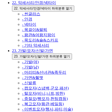
22. 악세서리/안경/넥타이
22. 악세서리/안경/넥타이 하위분류 열기
- 썬글라스
- 안경
- 넥타이
- 목걸이&팔찌
- 왕관&여왕지팡이
- 목도리&숄&스카프
- 기타 악세서리
23. 가발/모자/신발/가면
23. 가발/모자/신발/가면 하위분류 열기
- 가발(여)
- 가발(남)
- 머리띠&선녀관&족두리
- 가면&헬멧
- 신발류
- 캡모자(스냅백,군모,패션)
- 털모자(비니,니트,방한)
- 중절모(빵모자,헌팅캡등)
- 복고모자(화관,베일등)
- 이벤트모자(행사,파티,마술)