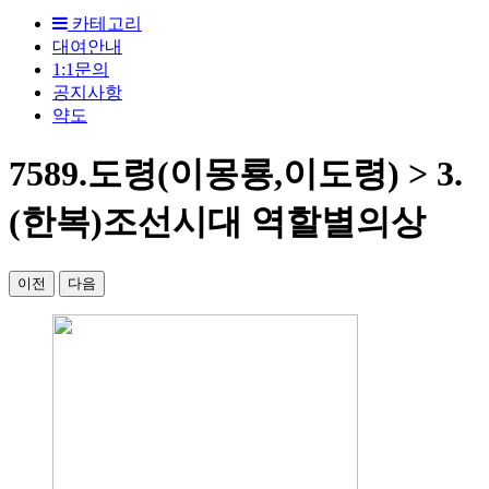
카테고리
대여안내
1:1문의
공지사항
약도
7589.도령(이몽룡,이도령) > 3.
(한복)조선시대 역할별의상
이전
다음