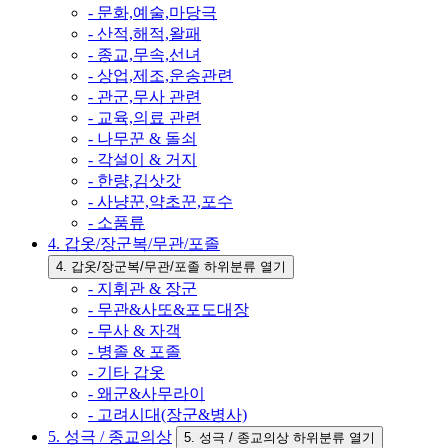
- 문화,예술,마당극
- 산적,해적,왈패
- 종교,무속,선녀
- 상업,제조,운송관련
- 관군,무사 관련
- 교육,의료 관련
- 나무꾼 & 돌쇠
- 각설이 & 거지
- 한량,김삿갓
- 사냥꾼,약초꾼,포수
- 소품류
4. 갑옷/장군복/무관/포졸
4. 갑옷/장군복/무관/포졸 하위분류 열기
- 지휘관 & 장군
- 무관&사또&포도대장
- 무사 & 자객
- 병졸 & 포졸
- 기타 갑옷
- 왜군&사무라이
- 고려시대(장군&병사)
5. 성극 / 종교의상
5. 성극 / 종교의상 하위분류 열기