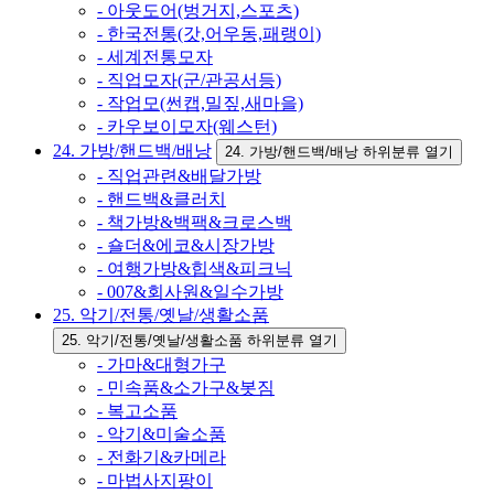
- 아웃도어(벙거지,스포츠)
- 한국전통(갓,어우동,패랭이)
- 세계전통모자
- 직업모자(군/관공서등)
- 작업모(썬캡,밀짚,새마을)
- 카우보이모자(웨스턴)
24. 가방/핸드백/배낭
24. 가방/핸드백/배낭 하위분류 열기
- 직업관련&배달가방
- 핸드백&클러치
- 책가방&백팩&크로스백
- 숄더&에코&시장가방
- 여행가방&힙색&피크닉
- 007&회사원&일수가방
25. 악기/전통/옛날/생활소품
25. 악기/전통/옛날/생활소품 하위분류 열기
- 가마&대형가구
- 민속품&소가구&봇짐
- 복고소품
- 악기&미술소품
- 전화기&카메라
- 마법사지팡이