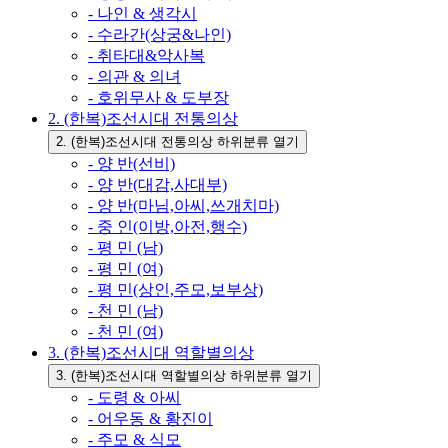
- 나인 & 생각시
- 수라간(상궁&나인)
- 취타대&악사복
- 의관 & 의녀
- 호위무사 & 도부장
2. (한복)조선시대 전통의상
2. (한복)조선시대 전통의상 하위분류 열기
- 양 반(선비)
- 양 반(대감,사대부)
- 양 반(마님,아씨,쓰개치마)
- 중 인(이방,아전,행수)
- 평 민 (남)
- 평 민 (여)
- 평 민(상인,주모,보부상)
- 천 민 (남)
- 천 민 (여)
3. (한복)조선시대 역할별의상
3. (한복)조선시대 역할별의상 하위분류 열기
- 도령 & 아씨
- 어우동 & 황진이
- 주모 & 식모