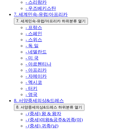
- 스리랑카
- 우즈베키스탄
7. 세계민속-유럽/아프리카
7. 세계민속-유럽/아프리카 하위분류 열기
- 프랑스
- 스페인
- 스위스
- 독 일
- 네델란드
- 미 국
- 아르헨티나
- 아프리카
- 자메이카
- 멕시코
- 터키
- 영국
8. 서양중세의상&드레스
8. 서양중세의상&드레스 하위분류 열기
- (중세) 왕 & 왕자
- (중세)여왕&공주&귀족(여)
- (중세) 귀족(남)