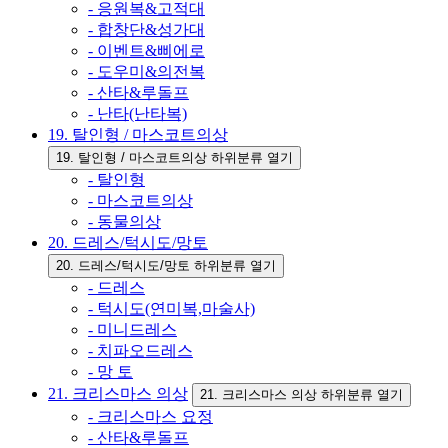
- 응원복&고적대
- 합창단&성가대
- 이벤트&삐에로
- 도우미&의전복
- 산타&루돌프
- 난타(난타복)
19. 탈인형 / 마스코트의상
19. 탈인형 / 마스코트의상 하위분류 열기
- 탈인형
- 마스코트의상
- 동물의상
20. 드레스/턱시도/망토
20. 드레스/턱시도/망토 하위분류 열기
- 드레스
- 턱시도(연미복,마술사)
- 미니드레스
- 치파오드레스
- 망 토
21. 크리스마스 의상
21. 크리스마스 의상 하위분류 열기
- 크리스마스 요정
- 산타&루돌프