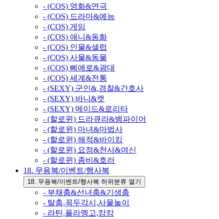
- (COS) 영화&연극
- (COS) 드라마&예능
- (COS) 게임
- (COS) 애니&동화
- (COS) 인물&셀럽
- (COS) 사물&동물
- (COS) 삐에로&광대
- (COS) 세계&전통
- (SEXY) 군인&,경찰&간호사
- (SEXY) 바니&캣
- (SEXY) 메이드&로리타
- (할로윈) 드라큐라&뱀파이어
- (할로윈) 마녀&마법사
- (할로윈) 해적&바이킹
- (할로윈) 요정&천사&여신
- (할로윈) 좀비&호러
18. 무용복/이벤트/행사복
18. 무용복/이벤트/행사복 하위분류 열기
- 부채춤&선녀춤&기생춤
- 탈춤,꼭두각시,사물놀이
- 라틴,플라멩고,캉캉