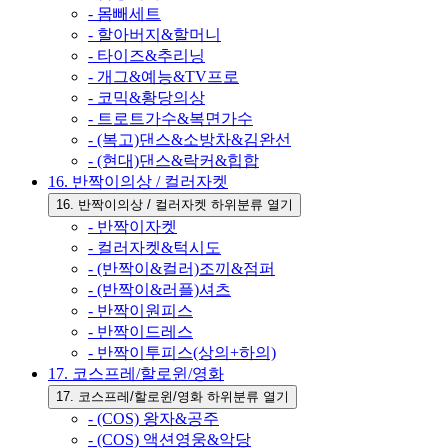
- 몸빼세트
- 할아버지&할머니
- 타이즈&추리닝
- 개그&예능&TV프로
- 코믹&황당의상
- 트로트가수&복면가수
- (복고)댄스&소방차&김완선
- (현대)댄스&락커&힙합
16. 반짝이의상 / 컬러자켓
16. 반짝이의상 / 컬러자켓 하위분류 열기
- 반짝이자켓
- 컬러자켓&턱시도
- (반짝이&컬러)조끼&점퍼
- (반짝이&러플)셔츠
- 반짝이원피스
- 반짝이드레스
- 반짝이투피스(상의+하의)
17. 코스프레/할로윈/영화
17. 코스프레/할로윈/영화 하위분류 열기
- (COS) 왕자&공주
- (COS) 액션영웅&악당