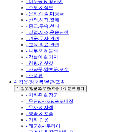
- 어우동 & 황진이
- 주모 & 식모
- 문화,예술,마당극
- 산적,해적,왈패
- 종교,무속,선녀
- 상업,제조,운송관련
- 관군,무사 관련
- 교육,의료 관련
- 나무꾼 & 돌쇠
- 각설이 & 거지
- 한량,김삿갓
- 사냥꾼,약초꾼,포수
- 소품류
4. 갑옷/장군복/무관/포졸
4. 갑옷/장군복/무관/포졸 하위분류 열기
- 지휘관 & 장군
- 무관&사또&포도대장
- 무사 & 자객
- 병졸 & 포졸
- 기타 갑옷
- 왜군&사무라이