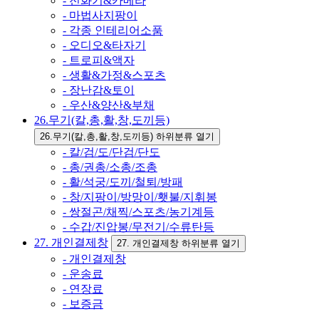
- 전화기&카메라
- 마법사지팡이
- 각종 인테리어소품
- 오디오&타자기
- 트로피&액자
- 생활&가정&스포츠
- 장난감&토이
- 우산&양산&부채
26.무기(칼,총,활,창,도끼등)
26.무기(칼,총,활,창,도끼등) 하위분류 열기
- 칼/검/도/단검/단도
- 총/권총/소총/조총
- 활/석궁/도끼/철퇴/방패
- 창/지팡이/방망이/횃불/지휘봉
- 쌍절곤/채찍/스포츠/농기계등
- 수갑/진압봉/무전기/수류탄등
27. 개인결제창
27. 개인결제창 하위분류 열기
- 개인결제창
- 운송료
- 연장료
- 보증금