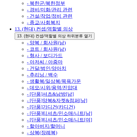
- 북한군/북한정부
- 경비/미화/관리 관련
- 건설/작업/정비 관련
- 종교/사회복지
13. (현대) 컨셉/역할별 의상
13. (현대) 컨셉/역할별 의상 하위분류 열기
- 양복 / 회사원(남)
- 코트 / 회사원(남)
- 형사 / 보디가드
- 아저씨 / 아줌마
- 건달/범인/양아치
- 추리닝 / 백수
- 생활복/일상복/목욕가운
- 데모/시위/용역/진압대
- [단품]셔츠&남방[남]
- [단품]양복&자켓&점퍼[남]
- [단품]가디건(카디건)
- [단품]티셔츠/민소매/니트[남]
- [단품]티셔츠/민소매/니트[여]
- 할아버지/할머니
- 상복(장례복)