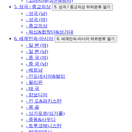
- 고려시대(장군&병사)
5. 성극 / 종교의상
5. 성극 / 종교의상 하위분류 열기
- 성극 (남)
- 성극 (여)
- 종교의상
- 워십&합창단&성가대
6. 세계민속-아시아
6. 세계민속-아시아 하위분류 열기
- 일 본 (여)
- 일 본 (남)
- 중 국 (여)
- 중 국 (남)
- 베트남
- 인도네시아&발리
- 필리핀
- 태 국
- 캄보디아
- 인 도&파키스탄
- 몽 골
- 싱가포르(싱가폴)
- 중동&사우디
- 트루크메니스탄
- 방글라데시