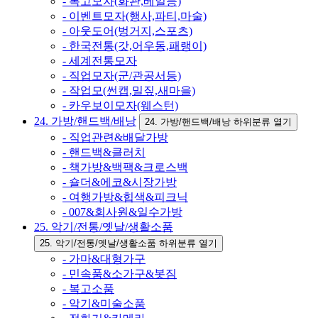
- 복고모자(화관,베일등)
- 이벤트모자(행사,파티,마술)
- 아웃도어(벙거지,스포츠)
- 한국전통(갓,어우동,패랭이)
- 세계전통모자
- 직업모자(군/관공서등)
- 작업모(썬캡,밀짚,새마을)
- 카우보이모자(웨스턴)
24. 가방/핸드백/배낭
24. 가방/핸드백/배낭 하위분류 열기
- 직업관련&배달가방
- 핸드백&클러치
- 책가방&백팩&크로스백
- 숄더&에코&시장가방
- 여행가방&힙색&피크닉
- 007&회사원&일수가방
25. 악기/전통/옛날/생활소품
25. 악기/전통/옛날/생활소품 하위분류 열기
- 가마&대형가구
- 민속품&소가구&봇짐
- 복고소품
- 악기&미술소품