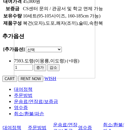
대여가격
45,000원
보증금
CS센터 문의 / 관공서 및 학교 면제 가능
보유수량
10세트(95-105사이즈, 160-185cm 가능)
제품구성
복건(모자),도포,쾌자(조끼),술띠,속한복
추가옵션
[추가옵션]
7593.도령(이몽룡,이도령)
(+0원)
증가
감소
WISH
대여정책
주문방법
운송료/연장료/보증금
영수증
취소/환불/파손
운송료/연장
취소/환불/
대여정책
주문방법
영수증