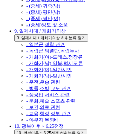
- (중세) 귀족(남)
- (중세) 평민(남)
- (중세) 평민(여)
- (중세)망토 및 소품
9. 일제시대 / 개화기의상
9. 일제시대 / 개화기의상 하위분류 열기
- 일본군,경찰 관련
- 독립군,의열단,독립투사
- 개화기(여)-드레스,정장류
- 개화기(남)-양복,턱시도류
- 개화기(여)-일반시민
- 개화기(남)-일반시민
- 운전,운송 관련
- 법률,소방,교도 관련
- 상공업,서비스 관련
- 문화,예술,스포츠 관련
- 보건,의료 관련
- 교육,행정,정부 관련
- 야쿠자,무뢰배
10. 광복이후 ~ 6.25전쟁
10. 광복이후 ~ 6.25전쟁 하위분류 열기