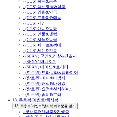
- (COS) 왕자&공주
- (COS) 액션영웅&악당
- (COS) 영화&연극
- (COS) 드라마&예능
- (COS) 게임
- (COS) 애니&동화
- (COS) 인물&셀럽
- (COS) 사물&동물
- (COS) 삐에로&광대
- (COS) 세계&전통
- (SEXY) 군인&,경찰&간호사
- (SEXY) 바니&캣
- (SEXY) 메이드&로리타
- (할로윈) 드라큐라&뱀파이어
- (할로윈) 마녀&마법사
- (할로윈) 해적&바이킹
- (할로윈) 요정&천사&여신
- (할로윈) 좀비&호러
18. 무용복/이벤트/행사복
18. 무용복/이벤트/행사복 하위분류 열기
- 부채춤&선녀춤&기생춤