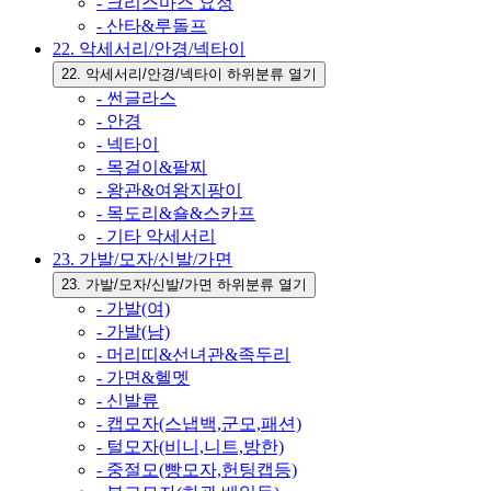
- 크리스마스 요정
- 산타&루돌프
22. 악세서리/안경/넥타이
22. 악세서리/안경/넥타이 하위분류 열기
- 썬글라스
- 안경
- 넥타이
- 목걸이&팔찌
- 왕관&여왕지팡이
- 목도리&숄&스카프
- 기타 악세서리
23. 가발/모자/신발/가면
23. 가발/모자/신발/가면 하위분류 열기
- 가발(여)
- 가발(남)
- 머리띠&선녀관&족두리
- 가면&헬멧
- 신발류
- 캡모자(스냅백,군모,패션)
- 털모자(비니,니트,방한)
- 중절모(빵모자,헌팅캡등)