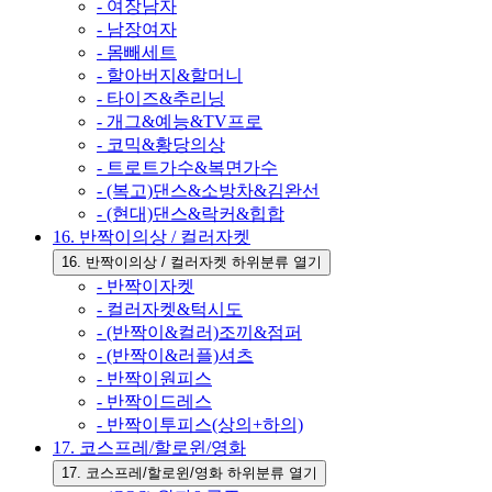
- 여장남자
- 남장여자
- 몸빼세트
- 할아버지&할머니
- 타이즈&추리닝
- 개그&예능&TV프로
- 코믹&황당의상
- 트로트가수&복면가수
- (복고)댄스&소방차&김완선
- (현대)댄스&락커&힙합
16. 반짝이의상 / 컬러자켓
16. 반짝이의상 / 컬러자켓 하위분류 열기
- 반짝이자켓
- 컬러자켓&턱시도
- (반짝이&컬러)조끼&점퍼
- (반짝이&러플)셔츠
- 반짝이원피스
- 반짝이드레스
- 반짝이투피스(상의+하의)
17. 코스프레/할로윈/영화
17. 코스프레/할로윈/영화 하위분류 열기