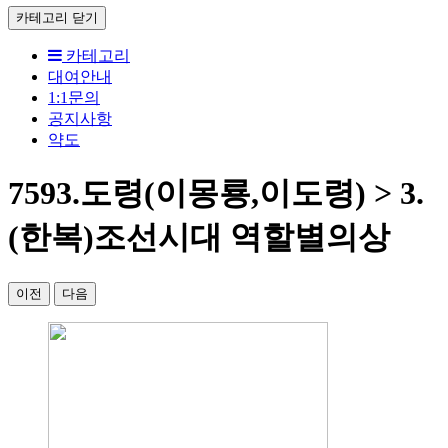
카테고리
닫기
카테고리
대여안내
1:1문의
공지사항
약도
7593.도령(이몽룡,이도령) > 3.
(한복)조선시대 역할별의상
이전
다음