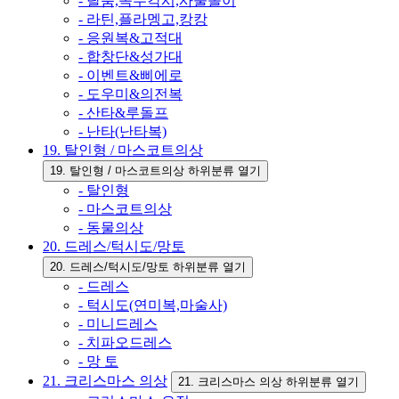
- 탈춤,꼭두각시,사물놀이
- 라틴,플라멩고,캉캉
- 응원복&고적대
- 합창단&성가대
- 이벤트&삐에로
- 도우미&의전복
- 산타&루돌프
- 난타(난타복)
19. 탈인형 / 마스코트의상
19. 탈인형 / 마스코트의상 하위분류 열기
- 탈인형
- 마스코트의상
- 동물의상
20. 드레스/턱시도/망토
20. 드레스/턱시도/망토 하위분류 열기
- 드레스
- 턱시도(연미복,마술사)
- 미니드레스
- 치파오드레스
- 망 토
21. 크리스마스 의상
21. 크리스마스 의상 하위분류 열기