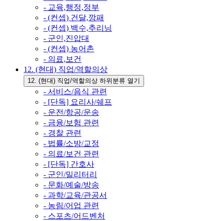
- 교육,행정,정부
- (컨셉) 건달,깡패
- (컨셉) 백수,추리닝
- 군인,진압대
- (컨셉) 농어촌
- 의료,보건
12. (현대) 직업/역할의상
12. (현대) 직업/역할의상 하위분류 열기
- 서비스/음식 관련
- [단독] 요리사/쉐프
- 운전/항공/운송
- 금융/보험 관련
- 경찰 관련
- 법률/소방/교정
- 의료/보건 관련
- [단독] 간호사
- 군인/밀리터리
- 문화/예술/방송
- 과학/교육/관공서
- 농림/어업 관련
- 스포츠/어드벤처