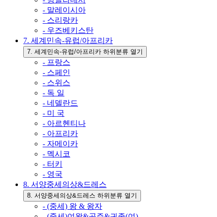
- 말레이시아
- 스리랑카
- 우즈베키스탄
7. 세계민속-유럽/아프리카
7. 세계민속-유럽/아프리카 하위분류 열기
- 프랑스
- 스페인
- 스위스
- 독 일
- 네델란드
- 미 국
- 아르헨티나
- 아프리카
- 자메이카
- 멕시코
- 터키
- 영국
8. 서양중세의상&드레스
8. 서양중세의상&드레스 하위분류 열기
- (중세) 왕 & 왕자
- (중세)여왕&공주&귀족(여)