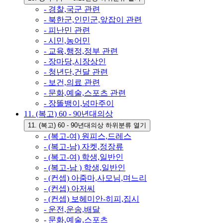
- 경찰,국군 관련
- 북한군,인민군,앞잡이 관련
- 피난민 관련
- 시민,농어민
- 교육,행정,정부 관련
- 장마당,시장상인
- 청년단,건달 관련
- 보건,의료 관련
- 문화,예술,스포츠 관련
- 장똘뱅이,넝마주이
11. (복고) 60 - 90년대의상
11. (복고) 60 - 90년대의상 하위분류 열기
- (복고-여) 원피스,드레스
- (복고-남) 자켓,정장류
- (복고-여) 학생,일반인
- (복고-남 ) 학생,일반인
- (컨셉) 아줌마,사모님,며느리
- (컨셉) 아저씨
- (컨셉) 보헤미안-히피,집시
- 운전,운송,배달
- 문화,예술,스포츠