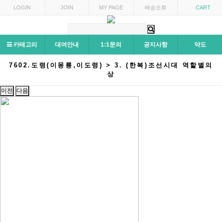
LOGIN
JOIN
MY PAGE
배송조회
CART
카테고리
대여안내
1:1문의
공지사항
약도
7602.도령(이몽룡,이도령) > 3. (한복)조선시대 역할별의
상
이전
다음