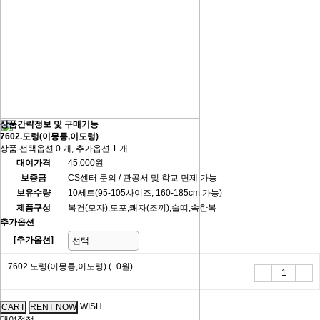
상품간략정보 및 구매기능
7602.도령(이몽룡,이도령)
상품 선택옵션 0 개, 추가옵션 1 개
대여가격
45,000원
보증금
CS센터 문의 / 관공서 및 학교 면제 가능
보유수량
10세트(95-105사이즈, 160-185cm 가능)
제품구성
복건(모자),도포,쾌자(조끼),술띠,속한복
추가옵션
[추가옵션]
7602.도령(이몽룡,이도령)
(+0원)
WISH
대여정책