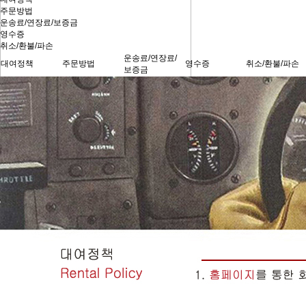
주문방법
운송료/연장료/보증금
영수증
취소/환불/파손
운송료/연장료/
대여정책
주문방법
영수증
취소/환불/파손
보증금