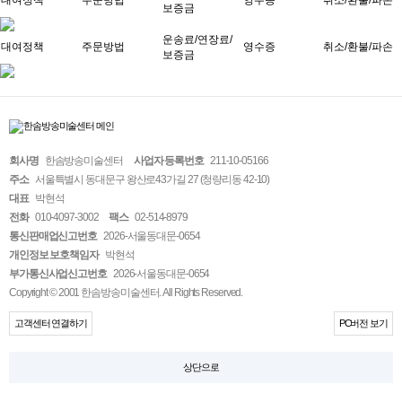
대여정책
주문방법
영수증
취소/환불/파손
보증금
운송료/연장료/
대여정책
주문방법
영수증
취소/환불/파손
보증금
회사명
한솜방송미술센터
사업자 등록번호
211-10-05166
주소
서울특별시 동대문구 왕산로43가길 27 (청량리동 42-10)
대표
박현석
전화
010-4097-3002
팩스
02-514-8979
통신판매업신고번호
2026-서울동대문-0654
개인정보 보호책임자
박현석
부가통신사업신고번호
2026-서울동대문-0654
Copyright © 2001 한솜방송미술센터. All Rights Reserved.
고객센터 연결하기
PC버전 보기
상단으로