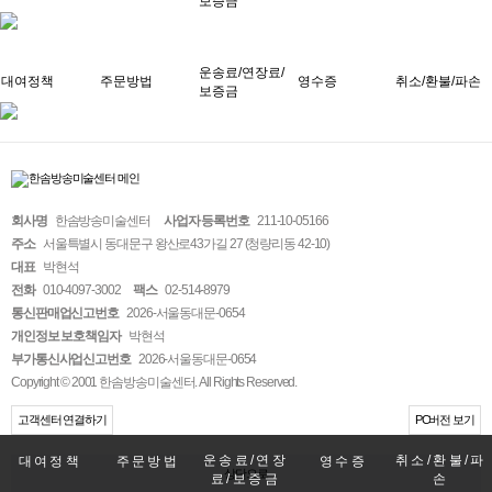
보증금
운송료/연장료/
대여정책
주문방법
영수증
취소/환불/파손
보증금
회사명
한솜방송미술센터
사업자 등록번호
211-10-05166
주소
서울특별시 동대문구 왕산로43가길 27 (청량리동 42-10)
대표
박현석
전화
010-4097-3002
팩스
02-514-8979
통신판매업신고번호
2026-서울동대문-0654
개인정보 보호책임자
박현석
부가통신사업신고번호
2026-서울동대문-0654
Copyright © 2001 한솜방송미술센터. All Rights Reserved.
고객센터 연결하기
PC버전 보기
운송료/연장
취소/환불/파
대여정책
주문방법
영수증
상단으로
료/보증금
손