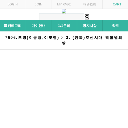
LOGIN
JOIN
MY PAGE
배송조회
CART
카테고리
대여안내
1:1문의
공지사항
약도
7606.도령(이몽룡,이도령) > 3. (한복)조선시대 역할별의
상