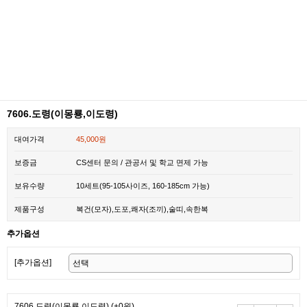
7606.도령(이몽룡,이도령)
대여가격
45,000원
보증금
CS센터 문의 / 관공서 및 학교 면제 가능
보유수량
10세트(95-105사이즈, 160-185cm 가능)
제품구성
복건(모자),도포,쾌자(조끼),술띠,속한복
추가옵션
[추가옵션]
7606.도령(이몽룡,이도령)
(+0원)