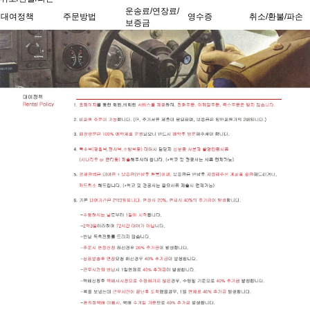
운송료/연장료/
대여정책
주문방법
영수증
취소/환불/파손
보증금