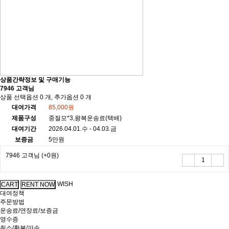
상품간략정보 및 구매기능
7946 고객님
상품 선택옵션 0 개, 추가옵션 0 개
대여가격
85,000원
제품구성
중절모*3,왕복운송료(택배)
대여기간
2026.04.01.수 - 04.03.금
보증금
5만원
7946 고객님
(+0원)
WISH
대여정책
주문방법
운송료/연장료/보증금
영수증
취소/환불/파손