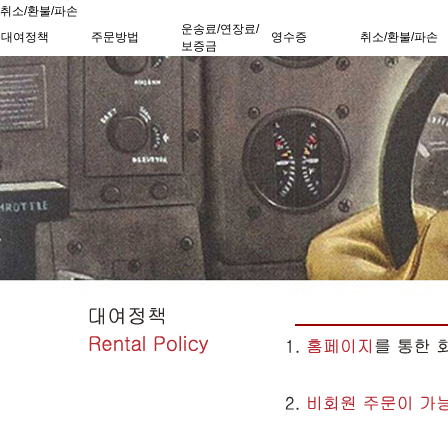
취소/환불/파손
운송료/연장료/
대여정책
주문방법
영수증
취소/환불/파손
보증금