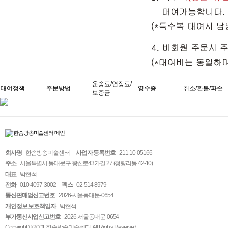
운송료/연장료/
대여정책
주문방법
영수증
취소/환불/파손
보증금
회사명
한솜방송미술센터
사업자 등록번호
211-10-05166
주소
서울특별시 동대문구 왕산로43가길 27 (청량리동 42-10)
대표
박현석
전화
010-4097-3002
팩스
02-514-8979
통신판매업신고번호
2026-서울동대문-0654
개인정보 보호책임자
박현석
부가통신사업신고번호
2026-서울동대문-0654
Copyright © 2001 한솜방송미술센터. All Rights Reserved.