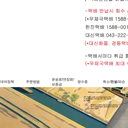
운송료/연장료/
대여정책
주문방법
영수증
취소/환불/파손
보증금