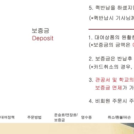
운송료/연장료/
대여정책
주문방법
영수증
취소/환불/파손
보증금