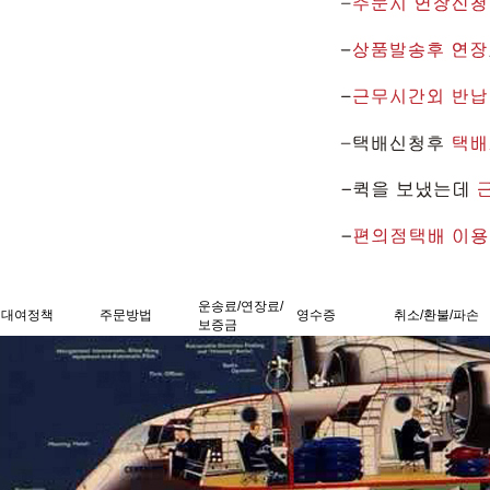
운송료/연장료/
대여정책
주문방법
영수증
취소/환불/파손
보증금