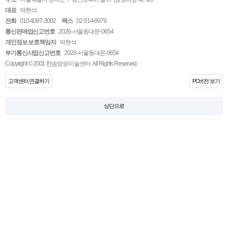
대표
박현석
전화
010-4097-3002
팩스
02-514-8979
통신판매업신고번호
2026-서울동대문-0654
개인정보 보호책임자
박현석
부가통신사업신고번호
2026-서울동대문-0654
Copyright © 2001 한솜방송미술센터. All Rights Reserved.
고객센터 연결하기
PC버전 보기
상단으로