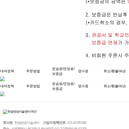
운송료/연장료/
대여정책
주문방법
영수증
취소/환불/파손
보증금
운송료/연장료/
대여정책
주문방법
영수증
취소/환불/파손
보증금
회사명
한솜방송미술센터
사업자 등록번호
211-10-05166
주소
서울특별시 동대문구 왕산로43가길 27 (청량리동 42-10)