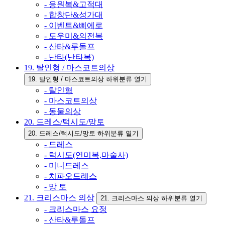
- 응원복&고적대
- 합창단&성가대
- 이벤트&삐에로
- 도우미&의전복
- 산타&루돌프
- 난타(난타복)
19. 탈인형 / 마스코트의상
19. 탈인형 / 마스코트의상 하위분류 열기
- 탈인형
- 마스코트의상
- 동물의상
20. 드레스/턱시도/망토
20. 드레스/턱시도/망토 하위분류 열기
- 드레스
- 턱시도(연미복,마술사)
- 미니드레스
- 치파오드레스
- 망 토
21. 크리스마스 의상
21. 크리스마스 의상 하위분류 열기
- 크리스마스 요정
- 산타&루돌프