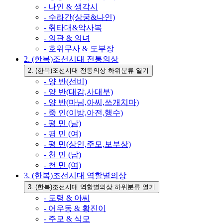
- 나인 & 생각시
- 수라간(상궁&나인)
- 취타대&악사복
- 의관 & 의녀
- 호위무사 & 도부장
2. (한복)조선시대 전통의상
2. (한복)조선시대 전통의상 하위분류 열기
- 양 반(선비)
- 양 반(대감,사대부)
- 양 반(마님,아씨,쓰개치마)
- 중 인(이방,아전,행수)
- 평 민 (남)
- 평 민 (여)
- 평 민(상인,주모,보부상)
- 천 민 (남)
- 천 민 (여)
3. (한복)조선시대 역할별의상
3. (한복)조선시대 역할별의상 하위분류 열기
- 도령 & 아씨
- 어우동 & 황진이
- 주모 & 식모