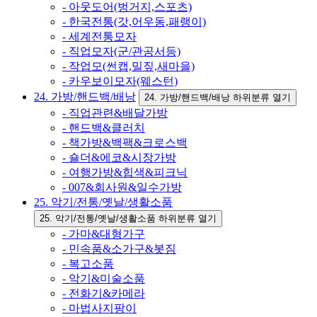
- 아웃도어(벙거지,스포츠)
- 한국전통(갓,어우동,패랭이)
- 세계전통모자
- 직업모자(군/관공서등)
- 작업모(썬캡,밀짚,새마을)
- 카우보이모자(웨스턴)
24. 가방/핸드백/배낭
24. 가방/핸드백/배낭 하위분류 열기
- 직업관련&배달가방
- 핸드백&클러치
- 책가방&백팩&크로스백
- 숄더&에코&시장가방
- 여행가방&힙색&피크닉
- 007&회사원&일수가방
25. 악기/전통/옛날/생활소품
25. 악기/전통/옛날/생활소품 하위분류 열기
- 가마&대형가구
- 민속품&소가구&봇짐
- 복고소품
- 악기&미술소품
- 전화기&카메라
- 마법사지팡이