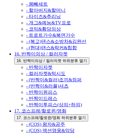
- 몸빼세트
- 할아버지&할머니
- 타이즈&추리닝
- 개그&예능&TV프로
- 코믹&황당의상
- 트로트가수&복면가수
- (복고)댄스&소방차&김완선
- (현대)댄스&락커&힙합
16. 반짝이의상 / 컬러자켓
16. 반짝이의상 / 컬러자켓 하위분류 열기
- 반짝이자켓
- 컬러자켓&턱시도
- (반짝이&컬러)조끼&점퍼
- (반짝이&러플)셔츠
- 반짝이원피스
- 반짝이드레스
- 반짝이투피스(상의+하의)
17. 코스프레/할로윈/영화
17. 코스프레/할로윈/영화 하위분류 열기
- (COS) 왕자&공주
- (COS) 액션영웅&악당