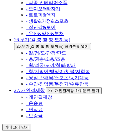
- 각종 인테리어소품
- 오디오&타자기
- 트로피&액자
- 생활&가정&스포츠
- 장난감&토이
- 우산&양산&부채
26.무기(칼,총,활,창,도끼등)
26.무기(칼,총,활,창,도끼등) 하위분류 열기
- 칼/검/도/단검/단도
- 총/권총/소총/조총
- 활/석궁/도끼/철퇴/방패
- 창/지팡이/방망이/횃불/지휘봉
- 쌍절곤/채찍/스포츠/농기계등
- 수갑/진압봉/무전기/수류탄등
27. 개인결제창
27. 개인결제창 하위분류 열기
- 개인결제창
- 운송료
- 연장료
- 보증금
카테고리
닫기