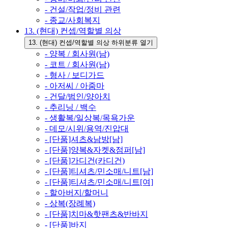
- 건설/작업/정비 관련
- 종교/사회복지
13. (현대) 컨셉/역할별 의상
13. (현대) 컨셉/역할별 의상 하위분류 열기
- 양복 / 회사원(남)
- 코트 / 회사원(남)
- 형사 / 보디가드
- 아저씨 / 아줌마
- 건달/범인/양아치
- 추리닝 / 백수
- 생활복/일상복/목욕가운
- 데모/시위/용역/진압대
- [단품]셔츠&남방[남]
- [단품]양복&자켓&점퍼[남]
- [단품]가디건(카디건)
- [단품]티셔츠/민소매/니트[남]
- [단품]티셔츠/민소매/니트[여]
- 할아버지/할머니
- 상복(장례복)
- [단품]치마&핫팬츠&반바지
- [단품]바지