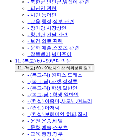
- 북한군,인민군,앞잡이 관련
- 피난민 관련
- 시민,농어민
- 교육,행정,정부 관련
- 장마당,시장상인
- 청년단,건달 관련
- 보건,의료 관련
- 문화,예술,스포츠 관련
- 장똘뱅이,넝마주이
11. (복고) 60 - 90년대의상
11. (복고) 60 - 90년대의상 하위분류 열기
- (복고-여) 원피스,드레스
- (복고-남) 자켓,정장류
- (복고-여) 학생,일반인
- (복고-남 ) 학생,일반인
- (컨셉) 아줌마,사모님,며느리
- (컨셉) 아저씨
- (컨셉) 보헤미안-히피,집시
- 운전,운송,배달
- 문화,예술,스포츠
- 교육,행정,정부