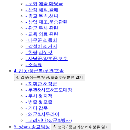
- 문화,예술,마당극
- 산적,해적,왈패
- 종교,무속,선녀
- 상업,제조,운송관련
- 관군,무사 관련
- 교육,의료 관련
- 나무꾼 & 돌쇠
- 각설이 & 거지
- 한량,김삿갓
- 사냥꾼,약초꾼,포수
- 소품류
4. 갑옷/장군복/무관/포졸
4. 갑옷/장군복/무관/포졸 하위분류 열기
- 지휘관 & 장군
- 무관&사또&포도대장
- 무사 & 자객
- 병졸 & 포졸
- 기타 갑옷
- 왜군&사무라이
- 고려시대(장군&병사)
5. 성극 / 종교의상
5. 성극 / 종교의상 하위분류 열기