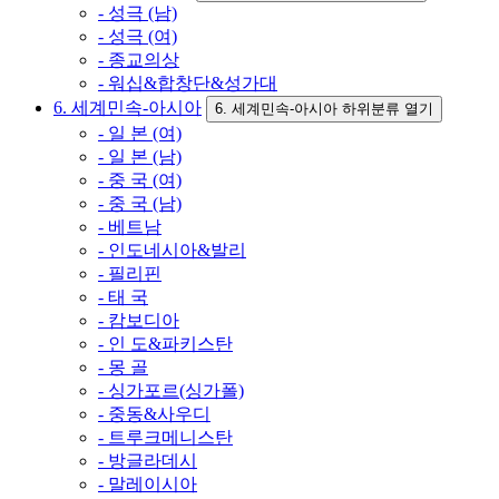
- 성극 (남)
- 성극 (여)
- 종교의상
- 워십&합창단&성가대
6. 세계민속-아시아
6. 세계민속-아시아 하위분류 열기
- 일 본 (여)
- 일 본 (남)
- 중 국 (여)
- 중 국 (남)
- 베트남
- 인도네시아&발리
- 필리핀
- 태 국
- 캄보디아
- 인 도&파키스탄
- 몽 골
- 싱가포르(싱가폴)
- 중동&사우디
- 트루크메니스탄
- 방글라데시
- 말레이시아