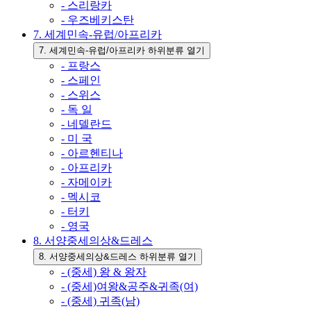
- 스리랑카
- 우즈베키스탄
7. 세계민속-유럽/아프리카
7. 세계민속-유럽/아프리카 하위분류 열기
- 프랑스
- 스페인
- 스위스
- 독 일
- 네델란드
- 미 국
- 아르헨티나
- 아프리카
- 자메이카
- 멕시코
- 터키
- 영국
8. 서양중세의상&드레스
8. 서양중세의상&드레스 하위분류 열기
- (중세) 왕 & 왕자
- (중세)여왕&공주&귀족(여)
- (중세) 귀족(남)