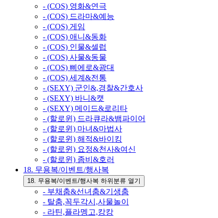
- (COS) 영화&연극
- (COS) 드라마&예능
- (COS) 게임
- (COS) 애니&동화
- (COS) 인물&셀럽
- (COS) 사물&동물
- (COS) 삐에로&광대
- (COS) 세계&전통
- (SEXY) 군인&,경찰&간호사
- (SEXY) 바니&캣
- (SEXY) 메이드&로리타
- (할로윈) 드라큐라&뱀파이어
- (할로윈) 마녀&마법사
- (할로윈) 해적&바이킹
- (할로윈) 요정&천사&여신
- (할로윈) 좀비&호러
18. 무용복/이벤트/행사복
18. 무용복/이벤트/행사복 하위분류 열기
- 부채춤&선녀춤&기생춤
- 탈춤,꼭두각시,사물놀이
- 라틴,플라멩고,캉캉