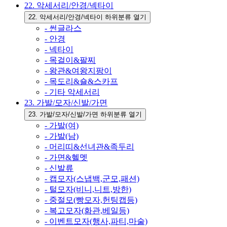
22. 악세서리/안경/넥타이
22. 악세서리/안경/넥타이 하위분류 열기
- 썬글라스
- 안경
- 넥타이
- 목걸이&팔찌
- 왕관&여왕지팡이
- 목도리&숄&스카프
- 기타 악세서리
23. 가발/모자/신발/가면
23. 가발/모자/신발/가면 하위분류 열기
- 가발(여)
- 가발(남)
- 머리띠&선녀관&족두리
- 가면&헬멧
- 신발류
- 캡모자(스냅백,군모,패션)
- 털모자(비니,니트,방한)
- 중절모(빵모자,헌팅캡등)
- 복고모자(화관,베일등)
- 이벤트모자(행사,파티,마술)