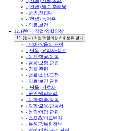
- (컨셉) 건달,깡패
- (컨셉) 백수,추리닝
- 군인,진압대
- (컨셉) 농어촌
- 의료,보건
12. (현대) 직업/역할의상
12. (현대) 직업/역할의상 하위분류 열기
- 서비스/음식 관련
- [단독] 요리사/쉐프
- 운전/항공/운송
- 금융/보험 관련
- 경찰 관련
- 법률/소방/교정
- 의료/보건 관련
- [단독] 간호사
- 군인/밀리터리
- 문화/예술/방송
- 과학/교육/관공서
- 농림/어업 관련
- 스포츠/어드벤처
- 북한군/북한정부
- 경비/미화/관리 관련