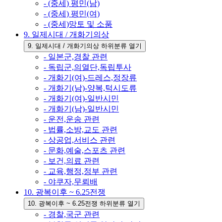
- (중세) 평민(남)
- (중세) 평민(여)
- (중세)망토 및 소품
9. 일제시대 / 개화기의상
9. 일제시대 / 개화기의상 하위분류 열기
- 일본군,경찰 관련
- 독립군,의열단,독립투사
- 개화기(여)-드레스,정장류
- 개화기(남)-양복,턱시도류
- 개화기(여)-일반시민
- 개화기(남)-일반시민
- 운전,운송 관련
- 법률,소방,교도 관련
- 상공업,서비스 관련
- 문화,예술,스포츠 관련
- 보건,의료 관련
- 교육,행정,정부 관련
- 야쿠자,무뢰배
10. 광복이후 ~ 6.25전쟁
10. 광복이후 ~ 6.25전쟁 하위분류 열기
- 경찰,국군 관련