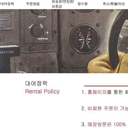
운송료/연장료/
대여정책
주문방법
영수증
취소/환불/파손
보증금