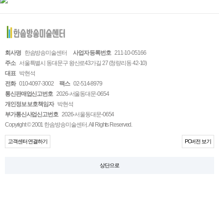
회사명
한솜방송미술센터
사업자 등록번호
211-10-05166
주소
서울특별시 동대문구 왕산로43가길 27 (청량리동 42-10)
대표
박현석
전화
010-4097-3002
팩스
02-514-8979
통신판매업신고번호
2026-서울동대문-0654
개인정보 보호책임자
박현석
부가통신사업신고번호
2026-서울동대문-0654
Copyright © 2001 한솜방송미술센터. All Rights Reserved.
고객센터 연결하기
PC버전 보기
상단으로