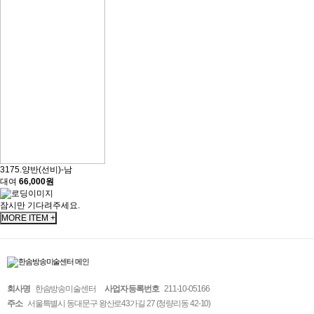
3175.양반(선비)-남
대여
66,000원
잠시만 기다려주세요.
MORE ITEM +
회사명
한솜방송미술센터
사업자 등록번호
211-10-05166
주소
서울특별시 동대문구 왕산로43가길 27 (청량리동 42-10)