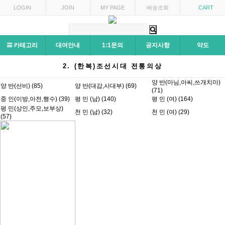
LOGIN
JOIN
MY PAGE
배송조회
CART
카테고리
대여안내
1:1문의
공지사항
약도
2. (한복)조선시대 전통의상
양 반(마님,아씨,쓰개치마)
양 반(선비) (85)
양 반(대감,사대부) (69)
(71)
중 인(이방,아전,행수) (39)
평 민 (남) (140)
평 민 (여) (164)
평 민(상인,주모,보부상)
천 민 (남) (32)
천 민 (여) (29)
(57)