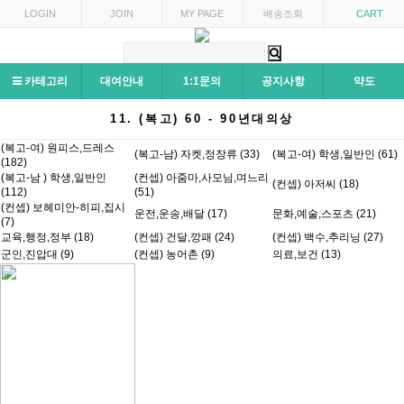
LOGIN
JOIN
MY PAGE
배송조회
CART
카테고리
대여안내
1:1문의
공지사항
약도
11. (복고) 60 - 90년대의상
(복고-여) 원피스,드레스
(복고-남) 자켓,정장류 (33)
(복고-여) 학생,일반인 (61)
(182)
(복고-남 ) 학생,일반인
(컨셉) 아줌마,사모님,며느리
(컨셉) 아저씨 (18)
(112)
(51)
(컨셉) 보헤미안-히피,집시
운전,운송,배달 (17)
문화,예술,스포츠 (21)
(7)
교육,행정,정부 (18)
(컨셉) 건달,깡패 (24)
(컨셉) 백수,추리닝 (27)
군인,진압대 (9)
(컨셉) 농어촌 (9)
의료,보건 (13)