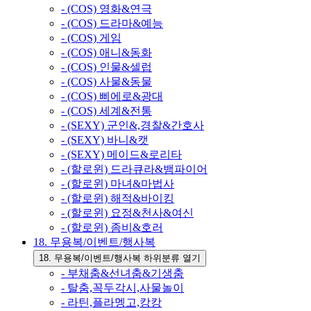
- (COS) 영화&연극
- (COS) 드라마&예능
- (COS) 게임
- (COS) 애니&동화
- (COS) 인물&셀럽
- (COS) 사물&동물
- (COS) 삐에로&광대
- (COS) 세계&전통
- (SEXY) 군인&,경찰&간호사
- (SEXY) 바니&캣
- (SEXY) 메이드&로리타
- (할로윈) 드라큐라&뱀파이어
- (할로윈) 마녀&마법사
- (할로윈) 해적&바이킹
- (할로윈) 요정&천사&여신
- (할로윈) 좀비&호러
18. 무용복/이벤트/행사복
18. 무용복/이벤트/행사복 하위분류 열기
- 부채춤&선녀춤&기생춤
- 탈춤,꼭두각시,사물놀이
- 라틴,플라멩고,캉캉