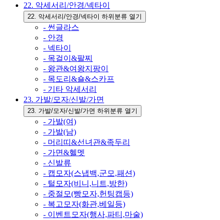
22. 악세서리/안경/넥타이
22. 악세서리/안경/넥타이 하위분류 열기
- 썬글라스
- 안경
- 넥타이
- 목걸이&팔찌
- 왕관&여왕지팡이
- 목도리&숄&스카프
- 기타 악세서리
23. 가발/모자/신발/가면
23. 가발/모자/신발/가면 하위분류 열기
- 가발(여)
- 가발(남)
- 머리띠&선녀관&족두리
- 가면&헬멧
- 신발류
- 캡모자(스냅백,군모,패션)
- 털모자(비니,니트,방한)
- 중절모(빵모자,헌팅캡등)
- 복고모자(화관,베일등)
- 이벤트모자(행사,파티,마술)