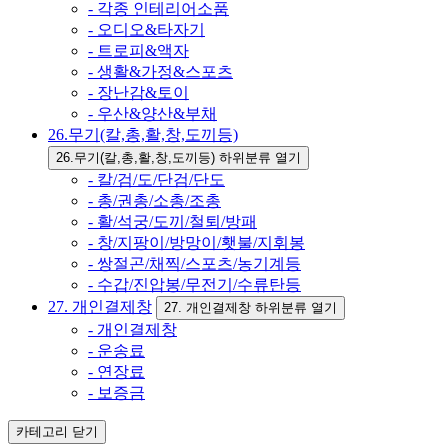
- 각종 인테리어소품
- 오디오&타자기
- 트로피&액자
- 생활&가정&스포츠
- 장난감&토이
- 우산&양산&부채
26.무기(칼,총,활,창,도끼등)
26.무기(칼,총,활,창,도끼등) 하위분류 열기
- 칼/검/도/단검/단도
- 총/권총/소총/조총
- 활/석궁/도끼/철퇴/방패
- 창/지팡이/방망이/횃불/지휘봉
- 쌍절곤/채찍/스포츠/농기계등
- 수갑/진압봉/무전기/수류탄등
27. 개인결제창
27. 개인결제창 하위분류 열기
- 개인결제창
- 운송료
- 연장료
- 보증금
카테고리
닫기