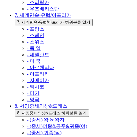
- 스리랑카
- 우즈베키스탄
7. 세계민속-유럽/아프리카
7. 세계민속-유럽/아프리카 하위분류 열기
- 프랑스
- 스페인
- 스위스
- 독 일
- 네델란드
- 미 국
- 아르헨티나
- 아프리카
- 자메이카
- 멕시코
- 터키
- 영국
8. 서양중세의상&드레스
8. 서양중세의상&드레스 하위분류 열기
- (중세) 왕 & 왕자
- (중세)여왕&공주&귀족(여)
- (중세) 귀족(남)