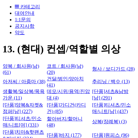
카테고리
대여안내
1:1문의
공지사항
약도
13. (현대) 컨셉/역할별 의상
양복 / 회사원(남)
코트 / 회사원(남)
형사 / 보디가드 (28)
(61)
(20)
건달/범인/양아치
아저씨 / 아줌마 (38)
추리닝 / 백수 (13)
(41)
생활복/일상복/목욕
데모/시위/용역/진압
[단품]셔츠&남방
가운 (11)
대 (4)
[남] (291)
[단품]양복&자켓&
[단품]가디건(카디
[단품]티셔츠/민소
점퍼[남] (227)
건) (85)
매/니트[남] (437)
[단품]티셔츠/민소
할아버지/할머니
상복(장례복) (3)
매/니트[여] (331)
(48)
[단품]치마&핫팬츠
[단품]바지 (177)
[단품]원피스 (96)