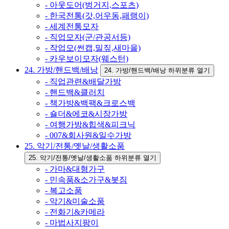
- 아웃도어(벙거지,스포츠)
- 한국전통(갓,어우동,패랭이)
- 세계전통모자
- 직업모자(군/관공서등)
- 작업모(썬캡,밀짚,새마을)
- 카우보이모자(웨스턴)
24. 가방/핸드백/배낭
24. 가방/핸드백/배낭 하위분류 열기
- 직업관련&배달가방
- 핸드백&클러치
- 책가방&백팩&크로스백
- 숄더&에코&시장가방
- 여행가방&힙색&피크닉
- 007&회사원&일수가방
25. 악기/전통/옛날/생활소품
25. 악기/전통/옛날/생활소품 하위분류 열기
- 가마&대형가구
- 민속품&소가구&봇짐
- 복고소품
- 악기&미술소품
- 전화기&카메라
- 마법사지팡이