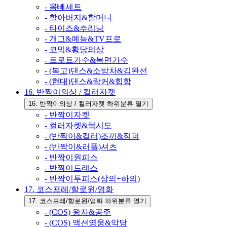
- 몸빼세트
- 할아버지&할머니
- 타이즈&추리닝
- 개그&예능&TV프로
- 코믹&황당의상
- 트로트가수&복면가수
- (복고)댄스&소방차&김완선
- (현대)댄스&락커&힙합
16. 반짝이의상 / 컬러자켓
16. 반짝이의상 / 컬러자켓 하위분류 열기
- 반짝이자켓
- 컬러자켓&턱시도
- (반짝이&컬러)조끼&점퍼
- (반짝이&러플)셔츠
- 반짝이원피스
- 반짝이드레스
- 반짝이투피스(상의+하의)
17. 코스프레/할로윈/영화
17. 코스프레/할로윈/영화 하위분류 열기
- (COS) 왕자&공주
- (COS) 액션영웅&악당