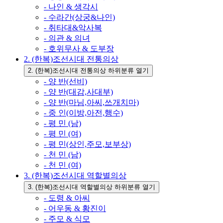
- 나인 & 생각시
- 수라간(상궁&나인)
- 취타대&악사복
- 의관 & 의녀
- 호위무사 & 도부장
2. (한복)조선시대 전통의상
2. (한복)조선시대 전통의상 하위분류 열기
- 양 반(선비)
- 양 반(대감,사대부)
- 양 반(마님,아씨,쓰개치마)
- 중 인(이방,아전,행수)
- 평 민 (남)
- 평 민 (여)
- 평 민(상인,주모,보부상)
- 천 민 (남)
- 천 민 (여)
3. (한복)조선시대 역할별의상
3. (한복)조선시대 역할별의상 하위분류 열기
- 도령 & 아씨
- 어우동 & 황진이
- 주모 & 식모