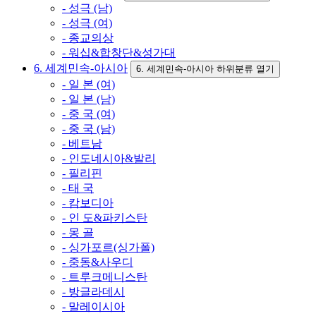
- 성극 (남)
- 성극 (여)
- 종교의상
- 워십&합창단&성가대
6. 세계민속-아시아
6. 세계민속-아시아 하위분류 열기
- 일 본 (여)
- 일 본 (남)
- 중 국 (여)
- 중 국 (남)
- 베트남
- 인도네시아&발리
- 필리핀
- 태 국
- 캄보디아
- 인 도&파키스탄
- 몽 골
- 싱가포르(싱가폴)
- 중동&사우디
- 트루크메니스탄
- 방글라데시
- 말레이시아