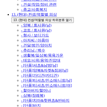
- 건설/작업/정비 관련
- 종교/사회복지
13. (현대) 컨셉/역할별 의상
13. (현대) 컨셉/역할별 의상 하위분류 열기
- 양복 / 회사원(남)
- 코트 / 회사원(남)
- 형사 / 보디가드
- 아저씨 / 아줌마
- 건달/범인/양아치
- 추리닝 / 백수
- 생활복/일상복/목욕가운
- 데모/시위/용역/진압대
- [단품]셔츠&남방[남]
- [단품]양복&자켓&점퍼[남]
- [단품]가디건(카디건)
- [단품]티셔츠/민소매/니트[남]
- [단품]티셔츠/민소매/니트[여]
- 할아버지/할머니
- 상복(장례복)
- [단품]치마&핫팬츠&반바지
- [단품]바지