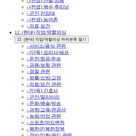
- (컨셉) 건달,깡패
- (컨셉) 백수,추리닝
- 군인,진압대
- (컨셉) 농어촌
- 의료,보건
12. (현대) 직업/역할의상
12. (현대) 직업/역할의상 하위분류 열기
- 서비스/음식 관련
- [단독] 요리사/쉐프
- 운전/항공/운송
- 금융/보험 관련
- 경찰 관련
- 법률/소방/교정
- 의료/보건 관련
- [단독] 간호사
- 군인/밀리터리
- 문화/예술/방송
- 과학/교육/관공서
- 농림/어업 관련
- 스포츠/어드벤처
- 북한군/북한정부
- 경비/미화/관리 관련