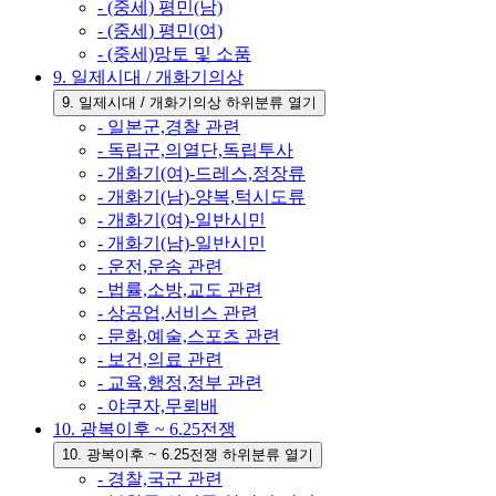
- (중세) 평민(남)
- (중세) 평민(여)
- (중세)망토 및 소품
9. 일제시대 / 개화기의상
9. 일제시대 / 개화기의상 하위분류 열기
- 일본군,경찰 관련
- 독립군,의열단,독립투사
- 개화기(여)-드레스,정장류
- 개화기(남)-양복,턱시도류
- 개화기(여)-일반시민
- 개화기(남)-일반시민
- 운전,운송 관련
- 법률,소방,교도 관련
- 상공업,서비스 관련
- 문화,예술,스포츠 관련
- 보건,의료 관련
- 교육,행정,정부 관련
- 야쿠자,무뢰배
10. 광복이후 ~ 6.25전쟁
10. 광복이후 ~ 6.25전쟁 하위분류 열기
- 경찰,국군 관련