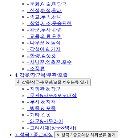
- 문화,예술,마당극
- 산적,해적,왈패
- 종교,무속,선녀
- 상업,제조,운송관련
- 관군,무사 관련
- 교육,의료 관련
- 나무꾼 & 돌쇠
- 각설이 & 거지
- 한량,김삿갓
- 사냥꾼,약초꾼,포수
- 소품류
4. 갑옷/장군복/무관/포졸
4. 갑옷/장군복/무관/포졸 하위분류 열기
- 지휘관 & 장군
- 무관&사또&포도대장
- 무사 & 자객
- 병졸 & 포졸
- 기타 갑옷
- 왜군&사무라이
- 고려시대(장군&병사)
5. 성극 / 종교의상
5. 성극 / 종교의상 하위분류 열기