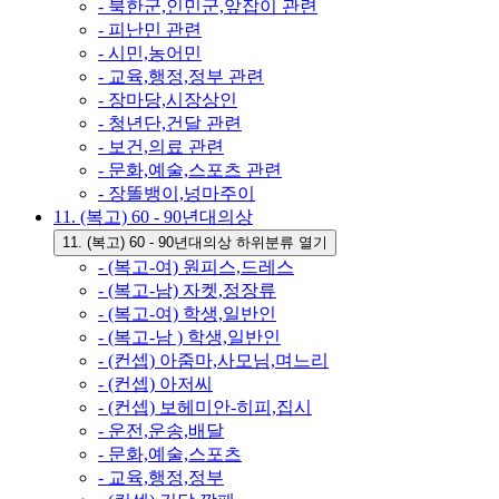
- 북한군,인민군,앞잡이 관련
- 피난민 관련
- 시민,농어민
- 교육,행정,정부 관련
- 장마당,시장상인
- 청년단,건달 관련
- 보건,의료 관련
- 문화,예술,스포츠 관련
- 장똘뱅이,넝마주이
11. (복고) 60 - 90년대의상
11. (복고) 60 - 90년대의상 하위분류 열기
- (복고-여) 원피스,드레스
- (복고-남) 자켓,정장류
- (복고-여) 학생,일반인
- (복고-남 ) 학생,일반인
- (컨셉) 아줌마,사모님,며느리
- (컨셉) 아저씨
- (컨셉) 보헤미안-히피,집시
- 운전,운송,배달
- 문화,예술,스포츠
- 교육,행정,정부