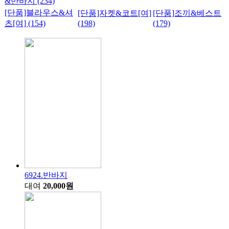
&반바지 (234)
[단품]블라우스&셔
[단품]자켓&코트[여]
[단품]조끼&베스트
츠[여] (154)
(198)
(179)
6924.반바지
대여
20,000원