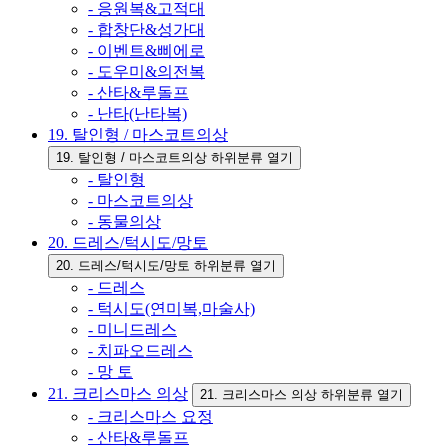
- 응원복&고적대
- 합창단&성가대
- 이벤트&삐에로
- 도우미&의전복
- 산타&루돌프
- 난타(난타복)
19. 탈인형 / 마스코트의상
19. 탈인형 / 마스코트의상 하위분류 열기
- 탈인형
- 마스코트의상
- 동물의상
20. 드레스/턱시도/망토
20. 드레스/턱시도/망토 하위분류 열기
- 드레스
- 턱시도(연미복,마술사)
- 미니드레스
- 치파오드레스
- 망 토
21. 크리스마스 의상
21. 크리스마스 의상 하위분류 열기
- 크리스마스 요정
- 산타&루돌프