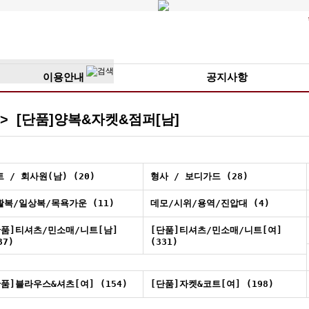
이용안내
공지사항
상 > [단품]양복&자켓&점퍼[남]
 / 회사원(남) (20)
형사 / 보디가드 (28)
활복/일상복/목욕가운 (11)
데모/시위/용역/진압대 (4)
단품]티셔츠/민소매/니트[남]
[단품]티셔츠/민소매/니트[여]
37)
(331)
단품]블라우스&셔츠[여] (154)
[단품]자켓&코트[여] (198)