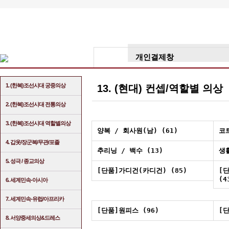
개인결제창
1. (한복)조선시대 궁중의상
13. (현대) 컨셉/역할별 의
2. (한복)조선시대 전통의상
3. (한복)조선시대 역할별의상
양복 / 회사원(남) (61)
코트
4. 갑옷/장군복/무관/포졸
추리닝 / 백수 (13)
생
5. 성극 / 종교의상
[단품]가디건(카디건) (85)
[
(4
6. 세계민속-아시아
7. 세계민속-유럽/아프리카
[단품]원피스 (96)
[
8. 서양중세의상&드레스