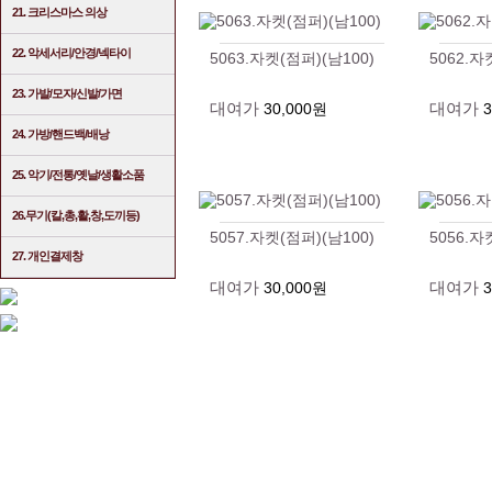
21. 크리스마스 의상
22. 악세서리/안경/넥타이
5063.자켓(점퍼)(남100)
5062.자
23. 가발/모자/신발/가면
대여가
대여가
30,000원
24. 가방/핸드백/배낭
25. 악기/전통/옛날/생활소품
26.무기(칼,총,활,창,도끼등)
5057.자켓(점퍼)(남100)
5056.자
27. 개인결제창
대여가
대여가
30,000원