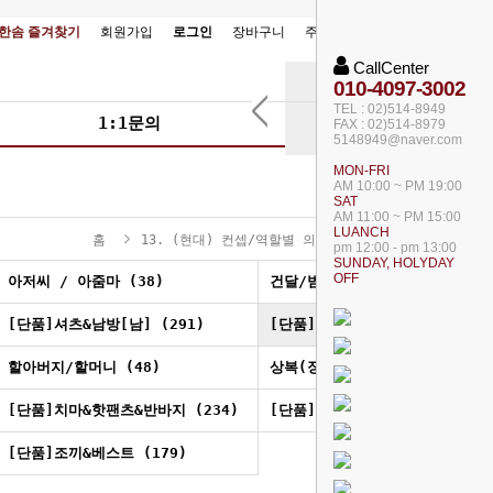
한솜 즐겨찾기
회원가입
로그인
장바구니
주문조회
마이페이지
개인
CallCenter
010-4097-3002
TEL : 02)514-8949
1:1문의
갤러리
FAX : 02)514-8979
5148949@naver.com
MON-FRI
AM 10:00 ~ PM 19:00
SAT
AM 11:00 ~ PM 15:00
LUANCH
홈
13. (현대) 컨셉/역할별 의상
[단품]양복&자켓&점퍼
pm 12:00 - pm 13:00
SUNDAY, HOLYDAY
OFF
아저씨 / 아줌마 (38)
건달/범인/양아치 (41)
[단품]셔츠&남방[남] (291)
[단품]양복&자켓&점퍼[남] (22
할아버지/할머니 (48)
상복(장례복) (3)
[단품]치마&핫팬츠&반바지 (234)
[단품]바지 (177)
[단품]조끼&베스트 (179)