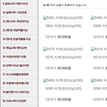
9. 일제시대 / 개화기의상
총
42
개의 상품이 등록되어 있습니다.
10. 광복이후 ~ 6.25전쟁
11. (복고) 60 - 90년대의상
5081.자켓(점퍼)(남105)
5080.자
12. (현대) 직업/역할의상
대여가
대여가
30,000원
13. (현대) 컨셉/역할별 의상
14. 옛날교복 / 현대교복
15. 여장/코믹/장기자랑
5075.자켓(점퍼)(남105)
5074.자
16. 반짝이의상 / 컬러자켓
대여가
대여가
30,000원
17. 코스프레/할로윈/영화
18. 무용복/이벤트/행사복
5069.자켓(점퍼)(남100)
5068.자
19. 탈인형 / 마스코트의상
대여가
대여가
30,000원
20. 드레스/턱시도/망토