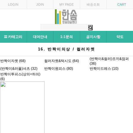
LOGIN
JOIN
MY PAGE
배송조회
CART
카테고리
대여안내
1:1문의
공지사항
약도
16. 반짝이의상 / 컬러자켓
(반짝이&컬러)조끼&점퍼
반짝이자켓 (68)
컬러자켓&턱시도 (64)
(36)
(반짝이&러플)셔츠 (32)
반짝이원피스 (80)
반짝이드레스 (10)
반짝이투피스(상의+하의)
(6)