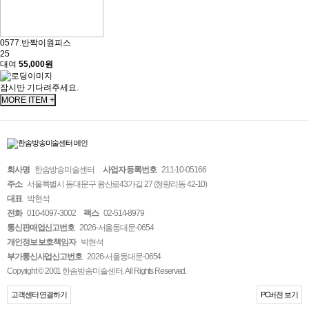
0577.반짝이원피스
25
대여
55,000원
잠시만 기다려주세요.
MORE ITEM +
회사명
한솜방송미술센터
사업자 등록번호
211-10-05166
주소
서울특별시 동대문구 왕산로43가길 27 (청량리동 42-10)
대표
박현석
전화
010-4097-3002
팩스
02-514-8979
통신판매업신고번호
2026-서울동대문-0654
개인정보 보호책임자
박현석
부가통신사업신고번호
2026-서울동대문-0654
Copyright © 2001 한솜방송미술센터. All Rights Reserved.
고객센터 연결하기
PC버전 보기