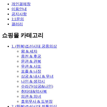
개인결제창
이용안내
공지사항
1:1문의
갤러리
쇼핑몰 카테고리
1. (한복)조선시대 궁중의상
왕 & 세자
중전 & 후궁
문관 & 관복
무관 & 사또
포졸 & 나장
상궁 & 내시 & 무녀
나인 & 생각시
수라간(상궁&나인)
취타대&악사복
의관 & 의녀
호위무사 & 도부장
2. (한복)조선시대 전통의상