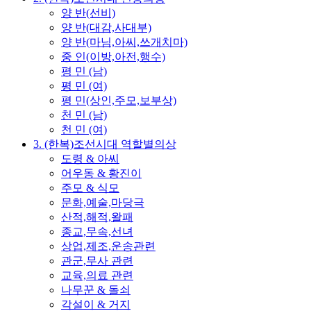
양 반(선비)
양 반(대감,사대부)
양 반(마님,아씨,쓰개치마)
중 인(이방,아전,행수)
평 민 (남)
평 민 (여)
평 민(상인,주모,보부상)
천 민 (남)
천 민 (여)
3. (한복)조선시대 역할별의상
도령 & 아씨
어우동 & 황진이
주모 & 식모
문화,예술,마당극
산적,해적,왈패
종교,무속,선녀
상업,제조,운송관련
관군,무사 관련
교육,의료 관련
나무꾼 & 돌쇠
각설이 & 거지