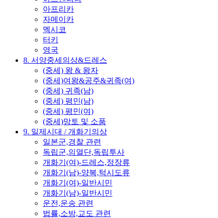
아프리카
자메이카
멕시코
터키
영국
8. 서양중세의상&드레스
(중세) 왕 & 왕자
(중세)여왕&공주&귀족(여)
(중세) 귀족(남)
(중세) 평민(남)
(중세) 평민(여)
(중세)망토 및 소품
9. 일제시대 / 개화기의상
일본군,경찰 관련
독립군,의열단,독립투사
개화기(여)-드레스,정장류
개화기(남)-양복,턱시도류
개화기(여)-일반시민
개화기(남)-일반시민
운전,운송 관련
법률,소방,교도 관련