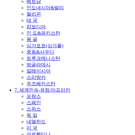
베트남
인도네시아&발리
필리핀
태 국
캄보디아
인 도&파키스탄
몽 골
싱가포르(싱가폴)
중동&사우디
트루크메니스탄
방글라데시
말레이시아
스리랑카
우즈베키스탄
7. 세계민속-유럽/아프리카
프랑스
스페인
스위스
독 일
네델란드
미 국
아르헨티나