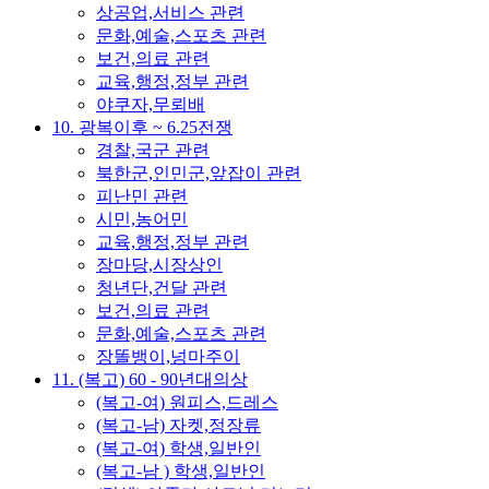
상공업,서비스 관련
문화,예술,스포츠 관련
보건,의료 관련
교육,행정,정부 관련
야쿠자,무뢰배
10. 광복이후 ~ 6.25전쟁
경찰,국군 관련
북한군,인민군,앞잡이 관련
피난민 관련
시민,농어민
교육,행정,정부 관련
장마당,시장상인
청년단,건달 관련
보건,의료 관련
문화,예술,스포츠 관련
장똘뱅이,넝마주이
11. (복고) 60 - 90년대의상
(복고-여) 원피스,드레스
(복고-남) 자켓,정장류
(복고-여) 학생,일반인
(복고-남 ) 학생,일반인