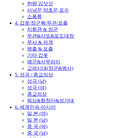
한량,김삿갓
사냥꾼,약초꾼,포수
소품류
4. 갑옷/장군복/무관/포졸
지휘관 & 장군
무관&사또&포도대장
무사 & 자객
병졸 & 포졸
기타 갑옷
왜군&사무라이
고려시대(장군&병사)
5. 성극 / 종교의상
성극 (남)
성극 (여)
종교의상
워십&합창단&성가대
6. 세계민속-아시아
일 본 (여)
일 본 (남)
중 국 (여)
중 국 (남)