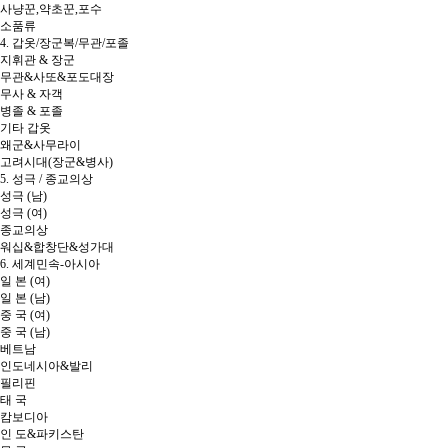
사냥꾼,약초꾼,포수
소품류
4. 갑옷/장군복/무관/포졸
지휘관 & 장군
무관&사또&포도대장
무사 & 자객
병졸 & 포졸
기타 갑옷
왜군&사무라이
고려시대(장군&병사)
5. 성극 / 종교의상
성극 (남)
성극 (여)
종교의상
워십&합창단&성가대
6. 세계민속-아시아
일 본 (여)
일 본 (남)
중 국 (여)
중 국 (남)
베트남
인도네시아&발리
필리핀
태 국
캄보디아
인 도&파키스탄