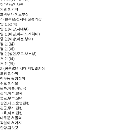
취타대&악사복
의관 & 의녀
호위무사 & 도부장
2. (한복)조선시대 전통의상
양 반(선비)
양 반(대감,사대부)
양 반(마님,아씨,쓰개치마)
중 인(이방,아전,행수)
평 민 (남)
평 민 (여)
평 민(상인,주모,보부상)
천 민 (남)
천 민 (여)
3. (한복)조선시대 역할별의상
도령 & 아씨
어우동 & 황진이
주모 & 식모
문화,예술,마당극
산적,해적,왈패
종교,무속,선녀
상업,제조,운송관련
관군,무사 관련
교육,의료 관련
나무꾼 & 돌쇠
각설이 & 거지
한량,김삿갓