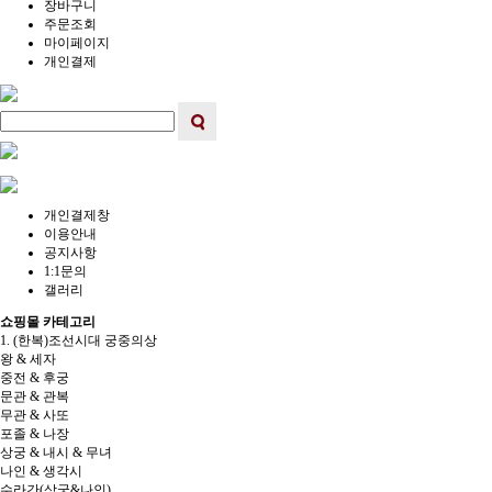
장바구니
주문조회
마이페이지
개인결제
개인결제창
이용안내
공지사항
1:1문의
갤러리
쇼핑몰 카테고리
1. (한복)조선시대 궁중의상
왕 & 세자
중전 & 후궁
문관 & 관복
무관 & 사또
포졸 & 나장
상궁 & 내시 & 무녀
나인 & 생각시
수라간(상궁&나인)