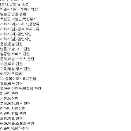
(중세)망토 및 소품
9. 일제시대 / 개화기의상
일본군,경찰 관련
독립군,의열단,독립투사
개화기(여)-드레스,정장류
개화기(남)-양복,턱시도류
개화기(여)-일반시민
개화기(남)-일반시민
운전,운송 관련
법률,소방,교도 관련
상공업,서비스 관련
문화,예술,스포츠 관련
보건,의료 관련
교육,행정,정부 관련
야쿠자,무뢰배
10. 광복이후 ~ 6.25전쟁
경찰,국군 관련
북한군,인민군,앞잡이 관련
피난민 관련
시민,농어민
교육,행정,정부 관련
장마당,시장상인
청년단,건달 관련
보건,의료 관련
문화,예술,스포츠 관련
장똘뱅이,넝마주이