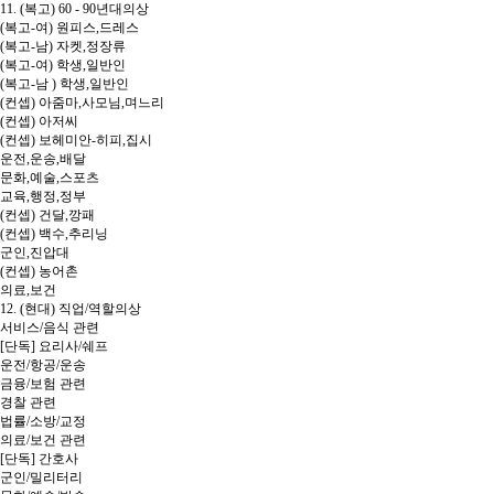
11. (복고) 60 - 90년대의상
(복고-여) 원피스,드레스
(복고-남) 자켓,정장류
(복고-여) 학생,일반인
(복고-남 ) 학생,일반인
(컨셉) 아줌마,사모님,며느리
(컨셉) 아저씨
(컨셉) 보헤미안-히피,집시
운전,운송,배달
문화,예술,스포츠
교육,행정,정부
(컨셉) 건달,깡패
(컨셉) 백수,추리닝
군인,진압대
(컨셉) 농어촌
의료,보건
12. (현대) 직업/역할의상
서비스/음식 관련
[단독] 요리사/쉐프
운전/항공/운송
금융/보험 관련
경찰 관련
법률/소방/교정
의료/보건 관련
[단독] 간호사
군인/밀리터리