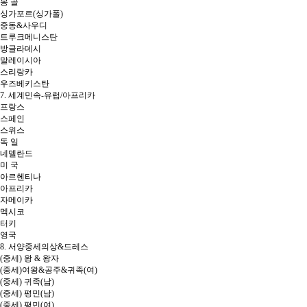
몽 골
싱가포르(싱가폴)
중동&사우디
트루크메니스탄
방글라데시
말레이시아
스리랑카
우즈베키스탄
7. 세계민속-유럽/아프리카
프랑스
스페인
스위스
독 일
네델란드
미 국
아르헨티나
아프리카
자메이카
멕시코
터키
영국
8. 서양중세의상&드레스
(중세) 왕 & 왕자
(중세)여왕&공주&귀족(여)
(중세) 귀족(남)
(중세) 평민(남)
(중세) 평민(여)