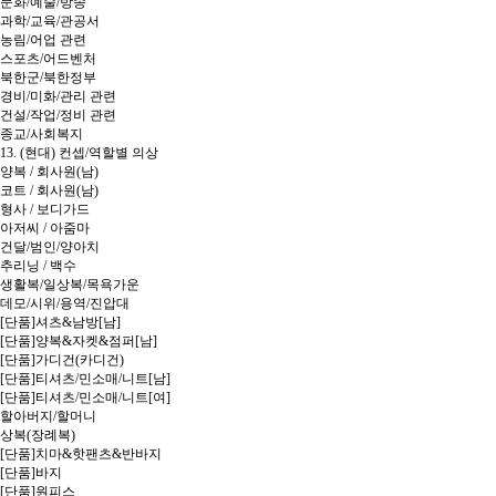
문화/예술/방송
과학/교육/관공서
농림/어업 관련
스포츠/어드벤처
북한군/북한정부
경비/미화/관리 관련
건설/작업/정비 관련
종교/사회복지
13. (현대) 컨셉/역할별 의상
양복 / 회사원(남)
코트 / 회사원(남)
형사 / 보디가드
아저씨 / 아줌마
건달/범인/양아치
추리닝 / 백수
생활복/일상복/목욕가운
데모/시위/용역/진압대
[단품]셔츠&남방[남]
[단품]양복&자켓&점퍼[남]
[단품]가디건(카디건)
[단품]티셔츠/민소매/니트[남]
[단품]티셔츠/민소매/니트[여]
할아버지/할머니
상복(장례복)
[단품]치마&핫팬츠&반바지
[단품]바지
[단품]원피스