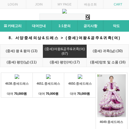
LOGIN
JOIN
MY PAGE
배송조회
CART
카테고리
대여안내
1:1문의
공지사항
약도
8. 서양중세의상&드레스 > (중세)여왕&공주&귀족(여)
(중세)여왕&공주&귀족(여)
(중세) 왕 & 왕자 (13)
(중세) 귀족(남) (30)
(67)
(중세) 평민(남) (11)
(중세) 평민(여) (17)
(중세)망토 및 소품 (16)
4638.중세드레스
4651.중세드레스
4650.중세드레스
대여
70,000원
대여
70,000원
대여
70,000원
4649.중세드레스