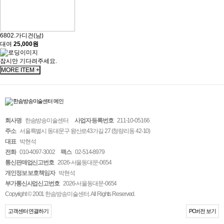
6802.가디건(남)
대여
25,000원
잠시만 기다려주세요.
MORE ITEM +
회사명
한솜방송미술센터
사업자 등록번호
211-10-05166
주소
서울특별시 동대문구 왕산로43가길 27 (청량리동 42-10)
대표
박현석
전화
010-4097-3002
팩스
02-514-8979
통신판매업신고번호
2026-서울동대문-0654
개인정보 보호책임자
박현석
부가통신사업신고번호
2026-서울동대문-0654
Copyright © 2001 한솜방송미술센터. All Rights Reserved.
고객센터 연결하기
PC버전 보기