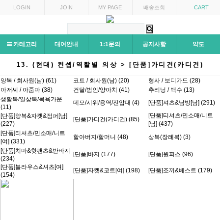
LOGIN
JOIN
MY PAGE
배송조회
CART
카테고리
대여안내
1:1문의
공지사항
약도
13. (현대) 컨셉/역할별 의상 > [단품]가디건(카디건)
양복 / 회사원(남) (61)
코트 / 회사원(남) (20)
형사 / 보디가드 (28)
아저씨 / 아줌마 (38)
건달/범인/양아치 (41)
추리닝 / 백수 (13)
생활복/일상복/목욕가운
데모/시위/용역/진압대 (4)
[단품]셔츠&남방[남] (291)
(11)
[단품]티셔츠/민소매/니트
[단품]양복&자켓&점퍼[남]
[단품]가디건(카디건) (85)
(227)
[남] (437)
[단품]티셔츠/민소매/니트
할아버지/할머니 (48)
상복(장례복) (3)
[여] (331)
[단품]치마&핫팬츠&반바지
[단품]바지 (177)
[단품]원피스 (96)
(234)
[단품]블라우스&셔츠[여]
[단품]자켓&코트[여] (198)
[단품]조끼&베스트 (179)
(154)