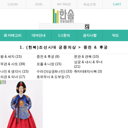
LOGIN
JOIN
MY PAGE
배송조회
CART
카테고리
대여안내
1:1문의
공지사항
약도
1. (한복)조선시대 궁중의상 > 중전 & 후궁
왕 & 세자 (15)
중전 & 후궁 (8)
문관 & 관복 (10)
상궁 & 내시 & 무녀
무관 & 사또 (39)
포졸 & 나장 (15)
(21)
나인 & 생각시 (15)
수라간(상궁&나인) (33)
취타대&악사복 (3)
의관 & 의녀 (17)
호위무사 & 도부장 (7)