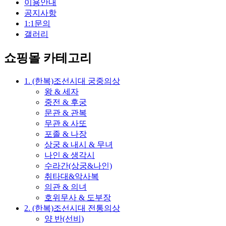
이용안내
공지사항
1:1문의
갤러리
쇼핑몰 카테고리
1. (한복)조선시대 궁중의상
왕 & 세자
중전 & 후궁
문관 & 관복
무관 & 사또
포졸 & 나장
상궁 & 내시 & 무녀
나인 & 생각시
수라간(상궁&나인)
취타대&악사복
의관 & 의녀
호위무사 & 도부장
2. (한복)조선시대 전통의상
양 반(선비)