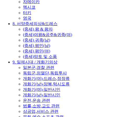
자메이카
멕시코
터키
영국
8. 서양중세의상&드레스
(중세) 왕 & 왕자
(중세)여왕&공주&귀족(여)
(중세) 귀족(남)
(중세) 평민(남)
(중세) 평민(여)
(중세)망토 및 소품
9. 일제시대 / 개화기의상
일본군,경찰 관련
독립군,의열단,독립투사
개화기(여)-드레스,정장류
개화기(남)-양복,턱시도류
개화기(여)-일반시민
개화기(남)-일반시민
운전,운송 관련
법률,소방,교도 관련
상공업,서비스 관련
문화,예술,스포츠 관련