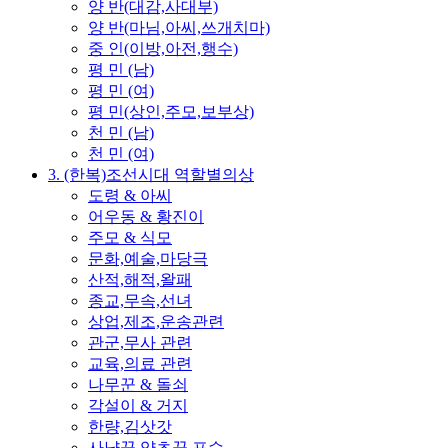
양 반(대감,사대부)
양 반(마님,아씨,쓰개치마)
중 인(이방,아전,행수)
평 민 (남)
평 민 (여)
평 민(상인,주모,보부상)
천 민 (남)
천 민 (여)
3. (한복)조선시대 역할별의상
도령 & 아씨
어우동 & 황진이
주모 & 식모
문화,예술,마당극
산적,해적,왈패
종교,무속,선녀
상업,제조,운송관련
관군,무사 관련
교육,의료 관련
나무꾼 & 돌쇠
각설이 & 거지
한량,김삿갓
사냥꾼,약초꾼,포수