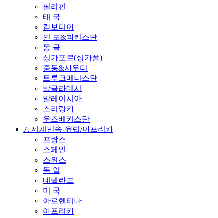
필리핀
태 국
캄보디아
인 도&파키스탄
몽 골
싱가포르(싱가폴)
중동&사우디
트루크메니스탄
방글라데시
말레이시아
스리랑카
우즈베키스탄
7. 세계민속-유럽/아프리카
프랑스
스페인
스위스
독 일
네델란드
미 국
아르헨티나
아프리카