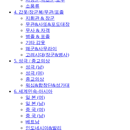
소품류
4. 갑옷/장군복/무관/포졸
지휘관 & 장군
무관&사또&포도대장
무사 & 자객
병졸 & 포졸
기타 갑옷
왜군&사무라이
고려시대(장군&병사)
5. 성극 / 종교의상
성극 (남)
성극 (여)
종교의상
워십&합창단&성가대
6. 세계민속-아시아
일 본 (여)
일 본 (남)
중 국 (여)
중 국 (남)
베트남
인도네시아&발리